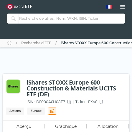
Recherche d’ETF
iShares STOXX Europe 600 Construction
iShares STOXX Europe 600
Construction & Materials UCITS
ETF (DE)
ISIN :
DE000A0H08F7
Ticker :
EXV8
Actions
Europe
Aperçu
Graphique
Allocation