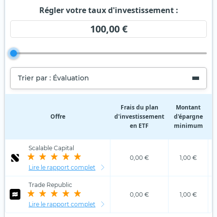
Régler votre taux d'investissement :
100,00 €
Trier par : Évaluation
Frais du plan
Montant
Offre
d'investissement
d'épargne
d
en ETF
minimum
Scalable Capital
0,00 €
1,00 €
Lire le rapport complet
Trade Republic
0,00 €
1,00 €
Lire le rapport complet