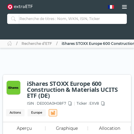
Recherche d’ETF
iShares STOXX Europe 600 Construction
iShares STOXX Europe 600
Construction & Materials UCITS
ETF (DE)
ISIN :
DE000A0H08F7
Ticker :
EXV8
Actions
Europe
Aperçu
Graphique
Allocation