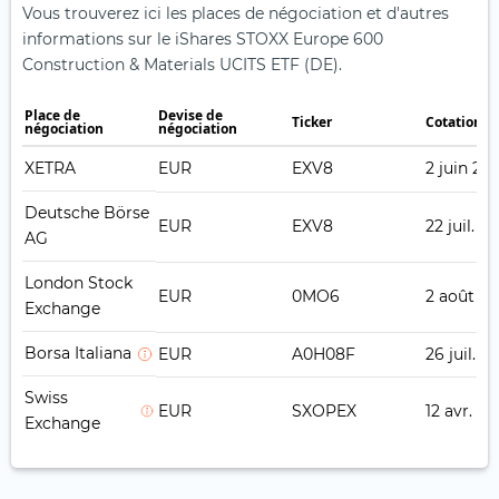
Vous trouverez ici les places de négociation et d'autres
informations sur le iShares STOXX Europe 600
Construction & Materials UCITS ETF (DE).
Place de
Devise de
Ticker
Cotation e
négociation
négociation
XETRA
EUR
EXV8
2 juin 201
Deutsche Börse
EUR
EXV8
22 juil. 2
AG
London Stock
EUR
0MO6
2 août 20
Exchange
Borsa Italiana
EUR
A0H08F
26 juil. 20
Swiss
EUR
SXOPEX
12 avr. 20
Exchange