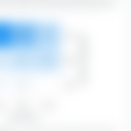
e horizontal selon les caractéristiques de substance et de
Forte
4 %
23,86 %
13,17 %
Capitalisation boursière
75,57 %
Moyen
7 %
8,42 %
9,08 %
23,46 %
Faible
2 %
0,55 %
—
0,97 %
ue
Blend
Growth
3 %
32,82 %
22,25 %
Type d'actions
alue avec une capitalisation boursière grandes constituent