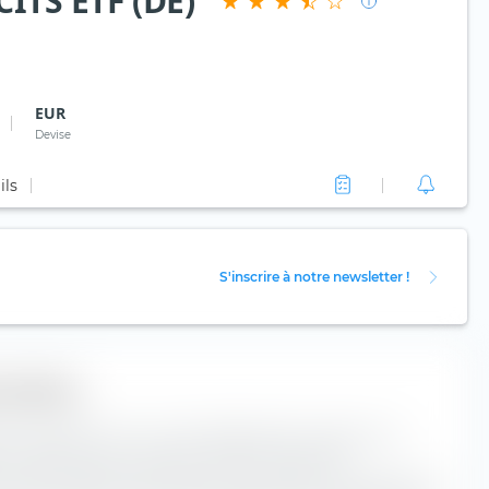
ITS ETF (DE)
EUR
Devise
ils
S'inscrire à notre newsletter !
 actions
ment extraETF" est un outil extrêmement utile pour la
e. La boîte classe le iShares STOXX Europe 600
TS ETF (DE) le long de l'axe vertical selon la capitalisation