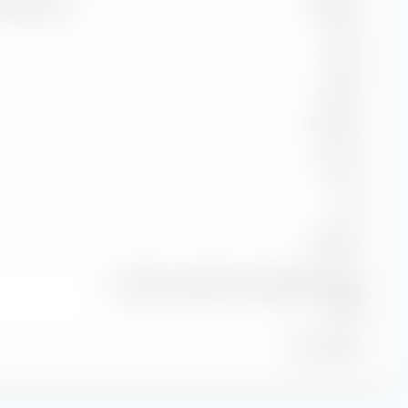
de référence
99,96 %
99,23
100,32
50,00 %
-0,25 %
1,00
99,92 %
STOXX Europe 600 Const&Materials NR
EUR
31 juil. 2026