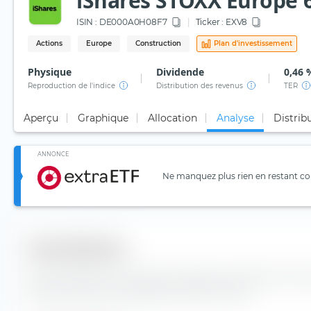
iShares STOXX Europe 6
ISIN :
DE000A0H08F7
Ticker :
EXV8
Actions
Europe
Construction
Plan d'investissement
Physique
Dividende
0,46 
Reproduction de l'indice
Distribution des revenus
TER
Aperçu
Graphique
Allocation
Analyse
Distrib
ANNONCE
Ne manquez plus rien en restant con
Diversification
Vous trouverez ici le nombre de valeurs composants l'ind
600 Construction & Materials UCITS ETF (DE).