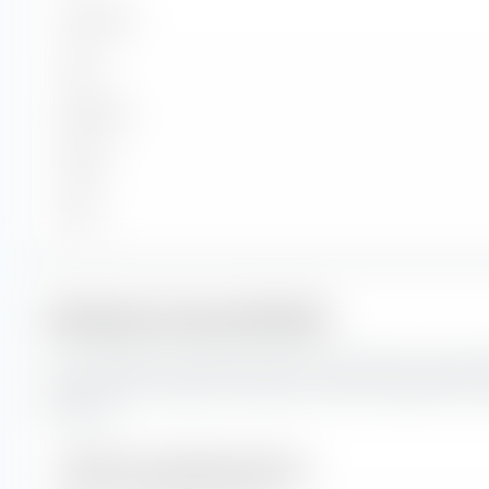
Très forte
Forte
Moyenne
Faible
Micro
Indicateurs de portefeuille
Ceci représente les prévisions pour les indicateurs de porte
valeur et de croissance de iShares STOXX Europe 600 Cons
ETF (DE).
Indicateurs de portefeuille (prévision)