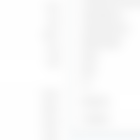
Corrélation avec l'indice 
17,24
Capture Ratio Up
2,50
Capture Ratio Down
3,07 %
Batting Average
9,52
Alpha
0,99
Beta
2
R
-0,43 %
Benchmark
6,84 %
À la date du
-2,49 %
7,95 %