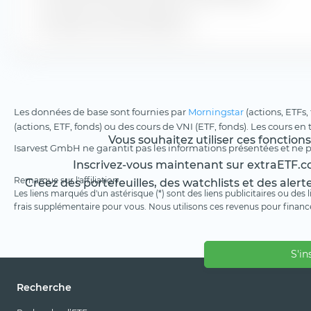
Croissance du chiffre d'affaires
Les données de base sont fournies par
Morningstar
(actions, ETFs,
(actions, ETF, fonds) ou des cours de VNI (ETF, fonds). Les cours en
Vous souhaitez utiliser ces fonction
Isarvest GmbH ne garantit pas les informations présentées et ne 
Inscrivez-vous maintenant sur extraETF.co
Remarque sur l'affiliation
Créez des portefeuilles, des watchlists et des alert
Les liens marqués d'un astérisque (*) sont des liens publicitaires ou des
frais supplémentaire pour vous. Nous utilisons ces revenus pour financ
S'in
Recherche