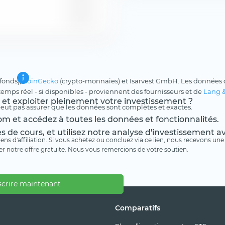
6,55 %
 fonds),
CoinGecko
(crypto-monnaies) et Isarvest GmbH. Les données d
 temps réel - si disponibles - proviennent des fournisseurs et de
Lang 
s et exploiter pleinement votre investissement ?
peut pas assurer que les données sont complètes et exactes.
m et accédez à toutes les données et fonctionnalités.
es de cours, et utilisez notre analyse d'investissement 
 liens d'affiliation. Si vous achetez ou concluez via ce lien, nous recevons 
er notre offre gratuite. Nous vous remercions de votre soutien.
scrire maintenant
Comparatifs