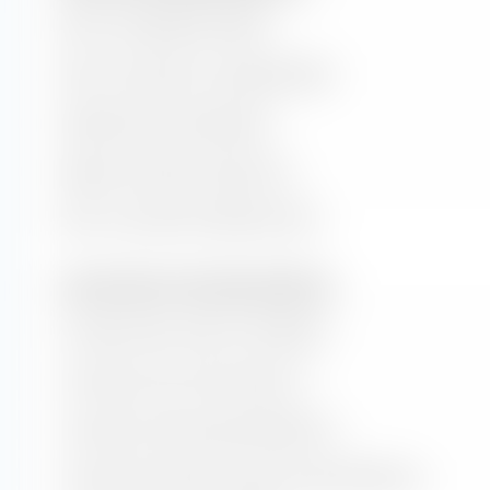
Ratio cours/bénéfice (PER)
Ratio cours/valeur comptable (P/B)
Rendement des dividendes
Rapport prix/flux de trésorerie
Ratio cours/chiffre d'affaires (P/S)
Taux de valeur et de croissance (prévision)
Croissance de la valeur comptable
Croissance du flux de trésorerie
Croissance historique des bénéfices
Croissance estimée à long terme des bénéfices