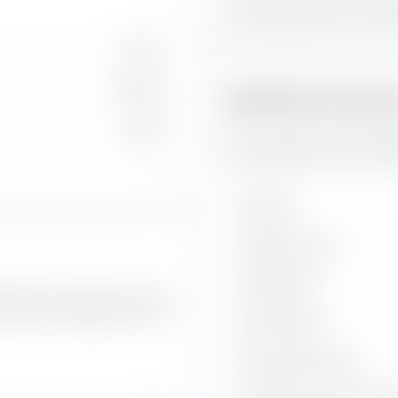
—
la plus grande part du portef
75,57 %
23,46 %
Indicateurs de risq
0,97 %
Vous trouverez ici des indi
Europe 600 Construction & 
—
Volatilité
Drawdown max.
Sharpe Ratio
feuille ainsi que les taux de
truction & Materials UCITS
Treynor Ratio
Ratio d'information