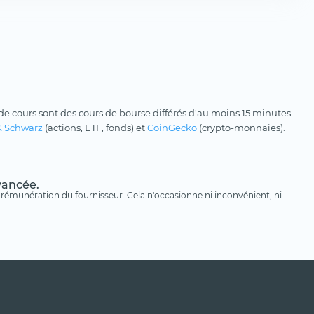
e cours sont des cours de bourse différés d'au moins 15 minutes
& Schwarz
(actions, ETF, fonds) et
CoinGecko
(crypto-monnaies).
avancée.
une rémunération du fournisseur. Cela n'occasionne ni inconvénient, ni