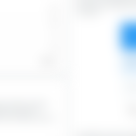
boursière, et le long de l'ax
44
croissance.
32
0
38,5
12
73,72 %
5,9
0,4
hares STOXX Europe 600
Val
ation boursière. La
44,9
e d'une entreprise cotée en
Avec 38,54 %, les actions V