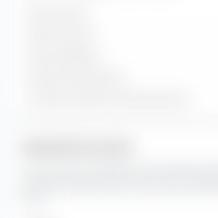
Valeurs contenues
Positions en actions
Positions obligataires
Trésorerie et autres positions
% du patrimoine dans les 10 premières positions
Capitalisation boursière
Ici, vous pouvez voir la répartition en pourcentage du iS
Construction & Materials UCITS ETF (DE) selon la capitalis
capitalisation boursière reflète la valeur boursière actuell
bourse.