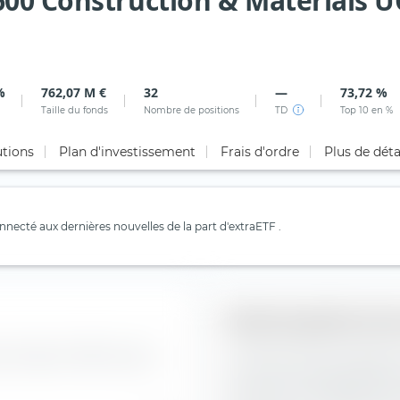
00 Construction & Materials UC
%
762,07 M €
32
—
73,72 %
Taille du fonds
Nombre de positions
TD
Top 10 en %
utions
Plan d'investissement
Frais d'ordre
Plus de déta
necté aux dernières nouvelles de la part d'extraETF .
Style de gestion des
ice iShares STOXX Europe
La "Boîte de style de place
construction de portefeuill
Construction & Materials UCI