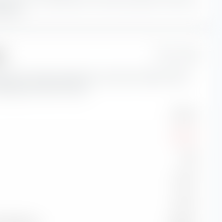
euille.
ue
1 Jahr
cateurs de risque importants concernant iShares STOXX
Materials UCITS ETF (DE).
17,50 %
-14,28 %
0,20
2,04 %
-0,45 %