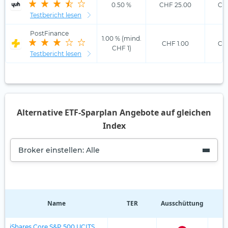
0.50 %
CHF 25.00
CHF
Testbericht lesen
PostFinance
1.00 % (mind.
CHF 1.00
CHF
CHF 1)
Testbericht lesen
Alternative ETF-Sparplan Angebote auf gleichen
Index
Broker einstellen: Alle
Name
TER
Ausschüttung
R
iShares Core S&P 500 UCITS