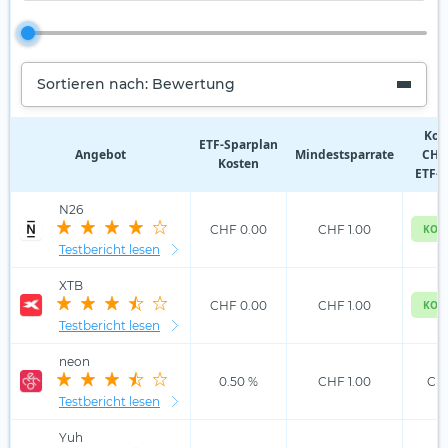
Sortieren nach: Bewertung
Kos
ETF‑Sparplan
Angebot
Mindestsparrate
CHF 
Kosten
ETF-S
N26
CHF 0.00
CHF 1.00
KOS
Testbericht lesen
XTB
CHF 0.00
CHF 1.00
KOS
Testbericht lesen
neon
0.50 %
CHF 1.00
CHF
Testbericht lesen
Yuh