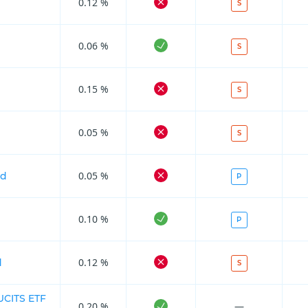
0.12 %
S
0.06 %
S
0.15 %
S
0.05 %
S
0.05 %
ed
P
0.10 %
P
0.12 %
d
S
UCITS ETF
0.20 %
—