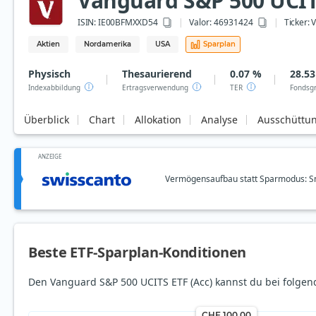
Vanguard S&P 500 UCITS
ISIN:
IE00BFMXXD54
Valor: 46931424
Ticker:
V
Aktien
Nordamerika
USA
Sparplan
Physisch
Thesaurierend
0.07 %
28.5
Indexabbildung
Ertragsverwendung
TER
Fondsg
Überblick
Chart
Allokation
Analyse
Ausschüttu
ANZEIGE
Vermögensaufbau statt Sparmodus: Sm
Beste ETF-Sparplan-Konditionen
Den Vanguard S&P 500 UCITS ETF (Acc) kannst du bei folgen
CHF 100.00