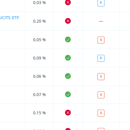
0.03 %
P
UCITS ETF
0.20 %
—
0.05 %
S
0.09 %
P
0.06 %
S
0.07 %
S
0.15 %
S