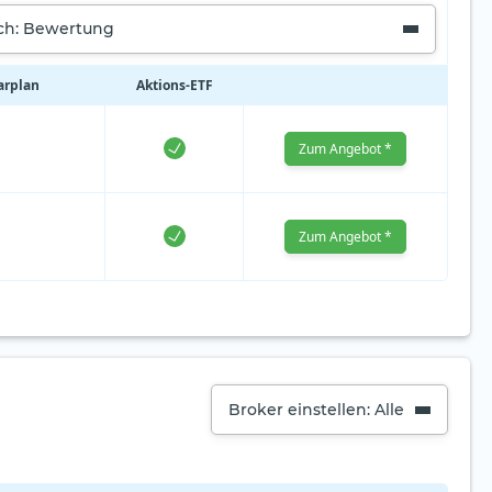
ach: Bewertung
arplan
Aktions‑ETF
Zum Angebot *
Zum Angebot *
Broker einstellen: Alle