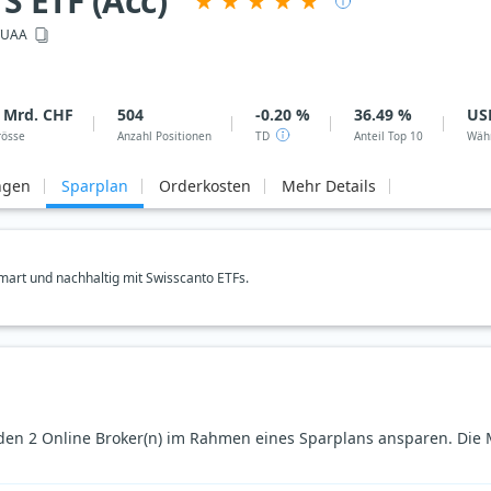
 ETF (Acc)
UAA
3 Mrd. CHF
504
-0.20 %
36.49 %
US
rösse
Anzahl Positionen
TD
Anteil Top 10
Wäh
ngen
Sparplan
Orderkosten
Mehr Details
art und nachhaltig mit Swisscanto ETFs.
den 2 Online Broker(n) im Rahmen eines Sparplans ansparen. Die 