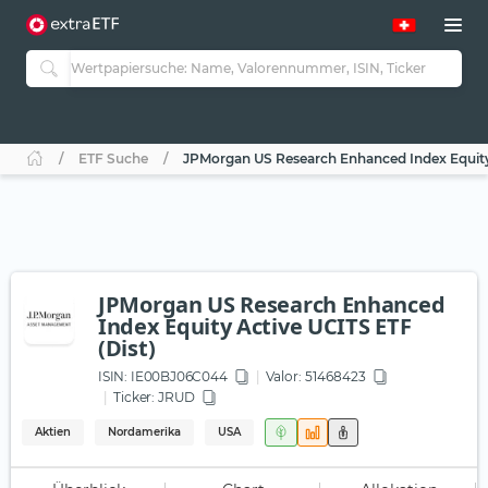
ETF Suche
JPMorgan US Research Enhanced Index Equity 
JPMorgan US Research Enhanced
Index Equity Active UCITS ETF
(Dist)
ISIN:
IE00BJ06C044
Valor: 51468423
Ticker:
JRUD
Aktien
Nordamerika
USA