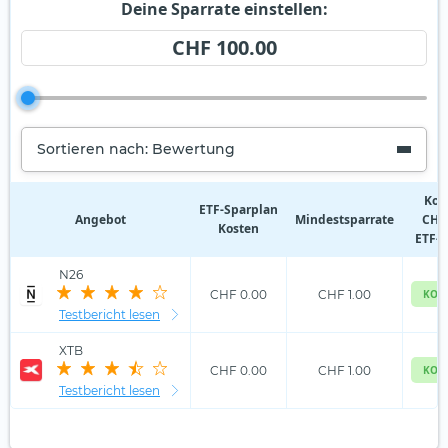
Deine Sparrate einstellen:
CHF 100.00
Sortieren nach: Bewertung
Kos
ETF‑Sparplan
Angebot
Mindestsparrate
CHF 
Kosten
ETF-S
N26
CHF 0.00
CHF 1.00
KOS
Testbericht lesen
XTB
CHF 0.00
CHF 1.00
KOS
Testbericht lesen