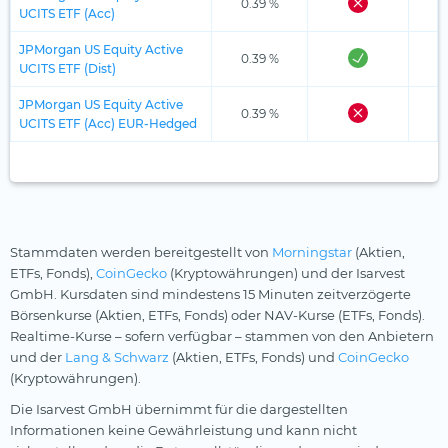
0.39 %
UCITS ETF (Acc)
JPMorgan US Equity Active
0.39 %
UCITS ETF (Dist)
JPMorgan US Equity Active
0.39 %
UCITS ETF (Acc) EUR-Hedged
Stammdaten werden bereitgestellt von
Morningstar
(Aktien,
ETFs, Fonds),
CoinGecko
(Kryptowährungen) und der Isarvest
GmbH. Kursdaten sind mindestens 15 Minuten zeitverzögerte
Börsenkurse (Aktien, ETFs, Fonds) oder NAV-Kurse (ETFs, Fonds).
Realtime-Kurse – sofern verfügbar – stammen von den Anbietern
und der
Lang & Schwarz
(Aktien, ETFs, Fonds) und
CoinGecko
(Kryptowährungen).
Die Isarvest GmbH übernimmt für die dargestellten
Informationen keine Gewährleistung und kann nicht