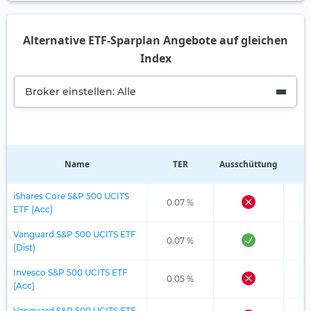
Alternative ETF-Sparplan Angebote auf gleichen
Index
Broker einstellen: Alle
Name
TER
Ausschüttung
R
iShares Core S&P 500 UCITS
0.07 %
ETF (Acc)
Vanguard S&P 500 UCITS ETF
0.07 %
(Dist)
Invesco S&P 500 UCITS ETF
0.05 %
(Acc)
Vanguard S&P 500 UCITS ETF