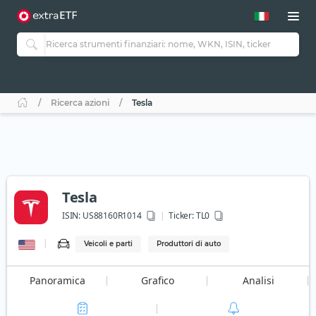
Ricerca azioni
Tesla
Tesla
ISIN:
US88160R1014
Ticker:
TL0
Veicoli e parti
Produttori di auto
Panoramica
Grafico
Analisi