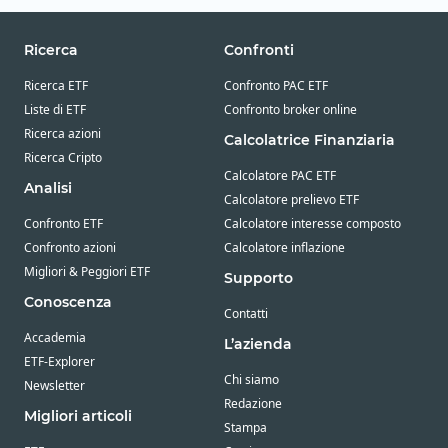
Ricerca
Confronti
Ricerca ETF
Confronto PAC ETF
Liste di ETF
Confronto broker online
Ricerca azioni
Calcolatrice Finanziaria
Ricerca Cripto
Calcolatore PAC ETF
Analisi
Calcolatore prelievo ETF
Confronto ETF
Calcolatore interesse composto
Confronto azioni
Calcolatore inflazione
Migliori & Peggiori ETF
Supporto
Conoscenza
Contatti
Accademia
L’azienda
ETF-Explorer
Chi siamo
Newsletter
Redazione
Migliori articoli
Stampa