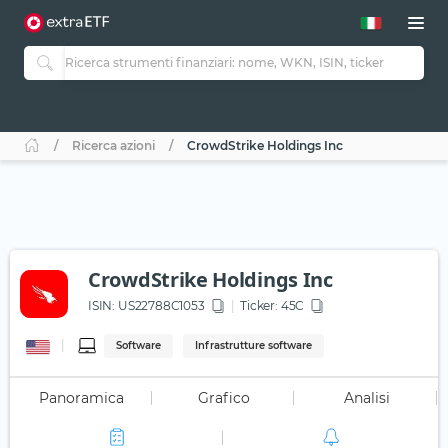
Ricerca azioni
CrowdStrike Holdings Inc
CrowdStrike Holdings Inc
ISIN:
US22788C1053
Ticker:
45C
Software
Infrastrutture software
Panoramica
Grafico
Analisi