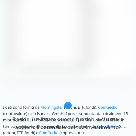
2026
10,00 NKr
2025
1,00 NKr
2024
8,75 NKr
2023
8,25 NKr
2022
7,70 NKr
Zeige alle historischen Dividenden
I dati sono forniti da
Morningstar
(azioni, ETF, fondi),
CoinGecko
(criptovalute) e da Isarvest GmbH. I prezzi sono ritardati di almeno 15
Desideri utilizzare queste funzioni e sfruttare
minuti (azioni, ETF, fondi) o sono NAV (ETF, Fondi). I dati dei prezzi in
tempo reale se forniti provendono dai fornitori e da
Lang & Schwarz
appieno il potenziale del tuo investimento?
(azioni, ETF, fondi) e
CoinGecko
(criptovalute).