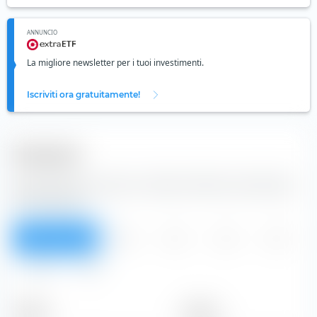
ANNUNCIO
La migliore newsletter per i tuoi investimenti.
Iscriviti ora gratuitamente!
Dividendi
Dalla tabella puoi vedere i dividendi dell'azione Gjensidige
Forsikring ASA.
Panoramica
2026
2025
2024
2023
2022
Tutti
Periodo
Importo