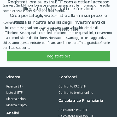
Registrati ora su extraETF.com e ottieni accesso
Isarvest GmbH non fornisce alcuna garanzia sulle informazioni e sulla
illimitato a tutti i dati e le funzioni.
completezza e precisione dei dati forniti.
Crea portafogli, watchlist e allarmi sui prezzi e
utilizza la nostra analisi degli investimenti di
Avviso affiliato
I link contrassegnati con un asterisco (*) sono link pubblicitari o di
livello professionale.
affiliazione. Se acquisti o completi un'azione tramite questi link, riceveremo
una commissione dal fornitore. Non subirai svantaggi o costi aggiuntivi.
Utilizziamo queste entrate per finanziare la nostra offerta gratuita. Grazie
per il tuo supporto.
Registrati ora
Ricerca
Confronti
Ricerca ETF
Confronto PAC ETF
Liste di ETF
Confronto broker online
Ricerca azioni
Calcolatrice Finanziaria
Ricerca Cripto
Calcolatore PAC ETF
Analisi
Calcolatore prelievo ETF