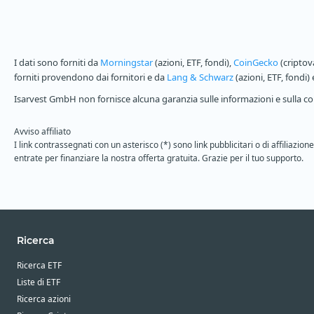
I dati sono forniti da
Morningstar
(azioni, ETF, fondi),
CoinGecko
(criptov
forniti provendono dai fornitori e da
Lang & Schwarz
(azioni, ETF, fondi)
Isarvest GmbH non fornisce alcuna garanzia sulle informazioni e sulla com
Avviso affiliato
I link contrassegnati con un asterisco (*) sono link pubblicitari o di affiliaz
entrate per finanziare la nostra offerta gratuita. Grazie per il tuo supporto.
Ricerca
Ricerca ETF
Liste di ETF
Ricerca azioni