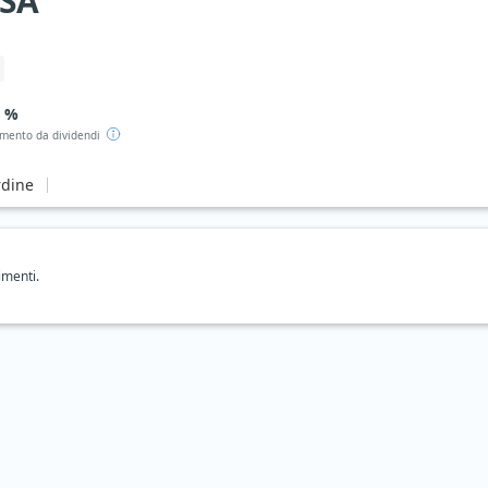
ASA
3 %
mento da dividendi
rdine
imenti.