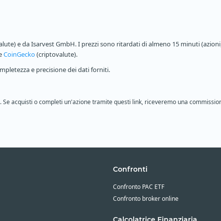
alute) e da Isarvest GmbH. I prezzi sono ritardati di almeno 15 minuti (azioni,
 e
CoinGecko
(criptovalute).
pletezza e precisione dei dati forniti.
ione. Se acquisti o completi un'azione tramite questi link, riceveremo una commissio
Confronti
Confronto PAC ETF
Confronto broker online
Calcolatrice Finanziaria