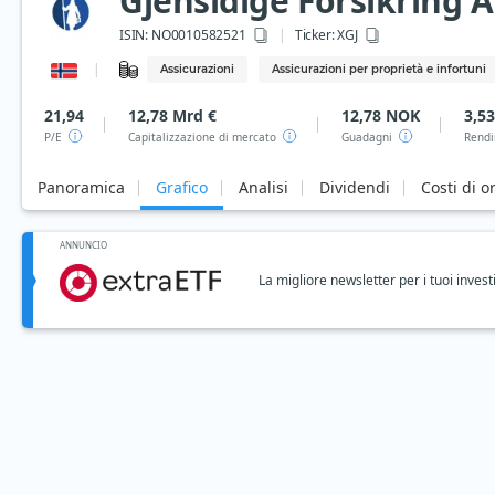
Gjensidige Forsikring 
ISIN:
NO0010582521
Ticker:
XGJ
Assicurazioni
Assicurazioni per proprietà e infortuni
21,94
12,78 Mrd €
12,78 NOK
3,5
P/E
Capitalizzazione di mercato
Guadagni
Rendi
Panoramica
Grafico
Analisi
Dividendi
Costi di o
ANNUNCIO
La migliore newsletter per i tuoi invest