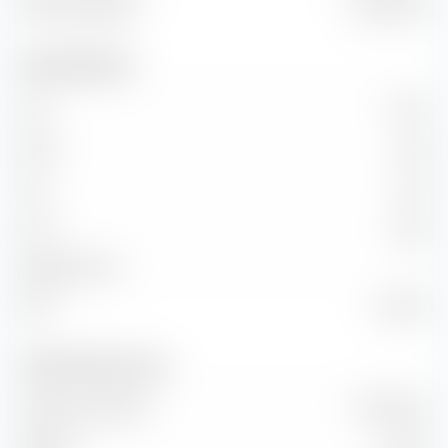
Valore aziendale
17,99 Mrd €
Dati fondamentali
P/E
21,87
P/BV
6,00
P/S
3,05
P/CF
18,23
Rapporto PEG
—
ROI
27,60 %
Vendite e flusso di cassa
Volume di vendita
3,24 Mrd €
EBITDA
0,00 €