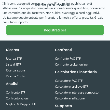
I link contrassegnati con un asterisco (*) sono link pubblicitari o di
livello professionale.
affiliazione. Se acquisti o completi un'azione tramite questi link, riceveremo
una commissione dal fornitore. Non subirai svantaggi o costi aggiuntivi.
Utilizziamo queste entrate per finanziare la nostra offerta gratuita. Grazie
per il tuo supporto.
Registrati ora
Ricerca
Confronti
Ricerca ETF
Confronto PAC ETF
Liste di ETF
Confronto broker online
Ricerca azioni
Calcolatrice Finanziaria
Ricerca Cripto
Calcolatore PAC ETF
Analisi
Calcolatore prelievo ETF
Confronto ETF
Calcolatore interesse composto
Confronto azioni
Calcolatore inflazione
Migliori & Peggiori ETF
Supporto