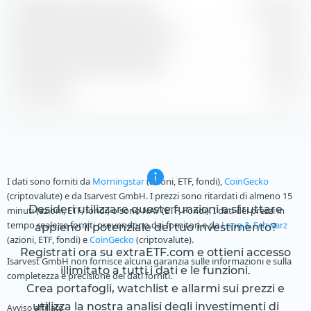
Guadagno stimato per azione
17,72 NOK
Rendimento dei dividendi stimato
3,54 %
Rendimento del profitto stimato
5,80 %
P/E stimato
15,77
I dati sono forniti da
Morningstar
(azioni, ETF, fondi),
CoinGecko
(criptovalute) e da Isarvest GmbH. I prezzi sono ritardati di almeno 15
Desideri utilizzare queste funzioni e sfruttare
minuti (azioni, ETF, fondi) o sono NAV (ETF, Fondi). I dati dei prezzi in
tempo reale se forniti provendono dai fornitori e da
Lang & Schwarz
appieno il potenziale del tuo investimento?
(azioni, ETF, fondi) e
CoinGecko
(criptovalute).
Registrati ora su extraETF.com e ottieni accesso
Isarvest GmbH non fornisce alcuna garanzia sulle informazioni e sulla
illimitato a tutti i dati e le funzioni.
completezza e precisione dei dati forniti.
Crea portafogli, watchlist e allarmi sui prezzi e
utilizza la nostra analisi degli investimenti di
Avviso affiliato