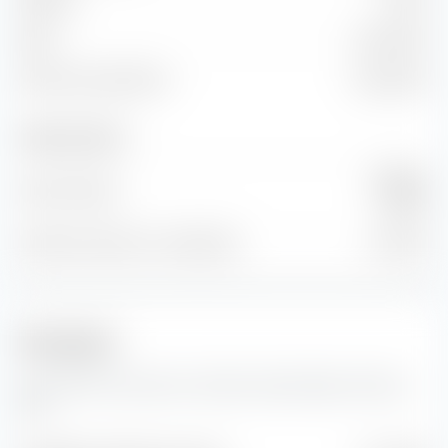
EBIT
9,07 Mrd €
Flusso di cassa libero
6,26 Mrd €
Numero di azioni
500 Mln
Azioni emesse
Prezzo
Numero di azioni in circolazione
0 Prezzo
Previsioni
Qui troverai le previsioni sull'azione Gjensidige Forsikring
ASA.