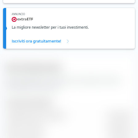
ANNUNCIO
La migliore newsletter per i tuoi investimenti.
Iscriviti ora gratuitamente!
Dati fondamentali
Dati fondamentali e informazioni principali per l'azione
Gjensidige Forsikring ASA.
Dimensione dell'azienda
Capitalizzazione di mercato
12,92 Mrd €
Valore di mercato
13,00 Mrd €