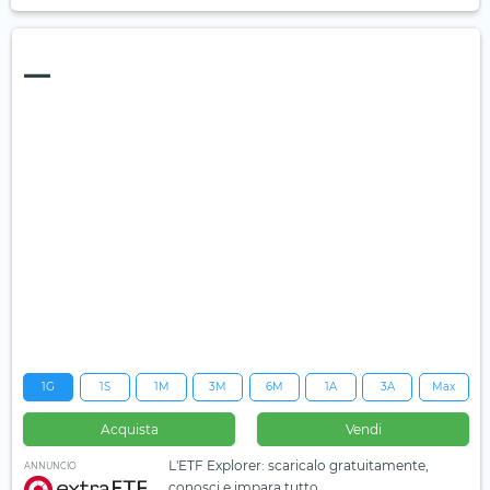
—
1G
1S
1M
3M
6M
1A
3A
Max
Acquista
Vendi
L'ETF Explorer: scaricalo gratuitamente,
ANNUNCIO
conosci e impara tutto.