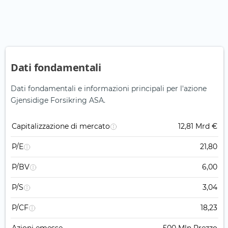
Dati fondamentali
Dati fondamentali e informazioni principali per l'azione
Gjensidige Forsikring ASA.
Capitalizzazione di mercato
12,81 Mrd €
P/E
21,80
P/BV
6,00
P/S
3,04
P/CF
18,23