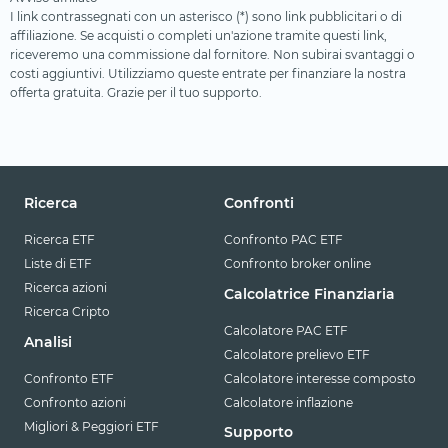
I link contrassegnati con un asterisco (*) sono link pubblicitari o di
affiliazione. Se acquisti o completi un'azione tramite questi link,
riceveremo una commissione dal fornitore. Non subirai svantaggi o
costi aggiuntivi. Utilizziamo queste entrate per finanziare la nostra
offerta gratuita. Grazie per il tuo supporto.
Ricerca
Confronti
Ricerca ETF
Confronto PAC ETF
Liste di ETF
Confronto broker online
Ricerca azioni
Calcolatrice Finanziaria
Ricerca Cripto
Calcolatore PAC ETF
Analisi
Calcolatore prelievo ETF
Confronto ETF
Calcolatore interesse composto
Confronto azioni
Calcolatore inflazione
Migliori & Peggiori ETF
Supporto