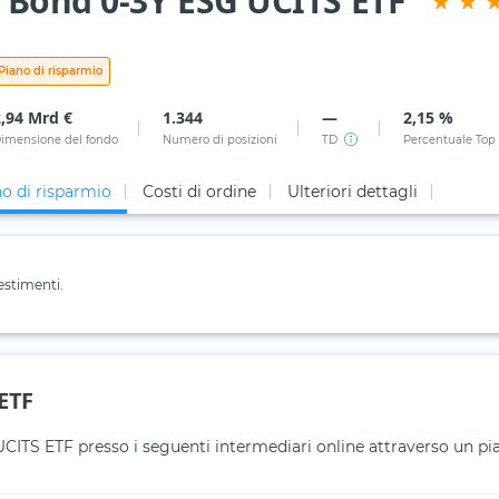
Bond 0-3Y ESG UCITS ETF
Piano di risparmio
2,94 Mrd €
1.344
—
2,15 %
imensione del fondo
Numero di posizioni
TD
Percentuale Top
o di risparmio
Costi di ordine
Ulteriori dettagli
estimenti.
 ETF
S ETF presso i seguenti intermediari online attraverso un pia