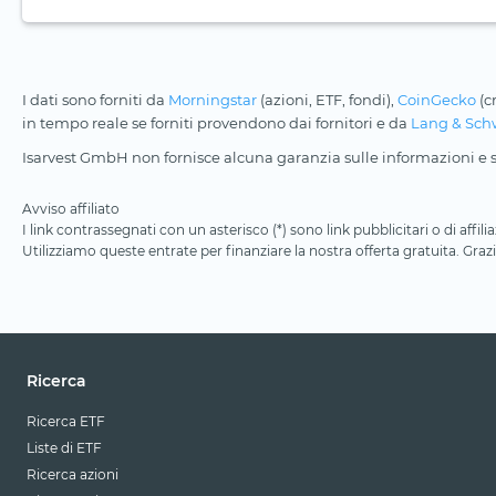
I dati sono forniti da
Morningstar
(azioni, ETF, fondi),
CoinGecko
(c
in tempo reale se forniti provendono dai fornitori e da
Lang & Sch
Isarvest GmbH non fornisce alcuna garanzia sulle informazioni e su
Avviso affiliato
I link contrassegnati con un asterisco (*) sono link pubblicitari o di aff
Utilizziamo queste entrate per finanziare la nostra offerta gratuita. Grazi
Ricerca
Ricerca ETF
Liste di ETF
Ricerca azioni