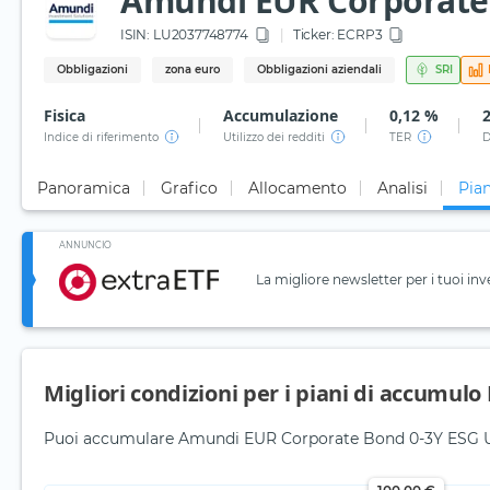
Amundi EUR Corporate 
ISIN:
LU2037748774
Ticker:
ECRP3
Obbligazioni
zona euro
Obbligazioni aziendali
SRI
Fisica
Accumulazione
0,12 %
Indice di riferimento
Utilizzo dei redditi
TER
D
Panoramica
Grafico
Allocamento
Analisi
Pian
ANNUNCIO
La migliore newsletter per i tuoi inv
Migliori condizioni per i piani di accumulo
Puoi accumulare Amundi EUR Corporate Bond 0-3Y ESG UCIT