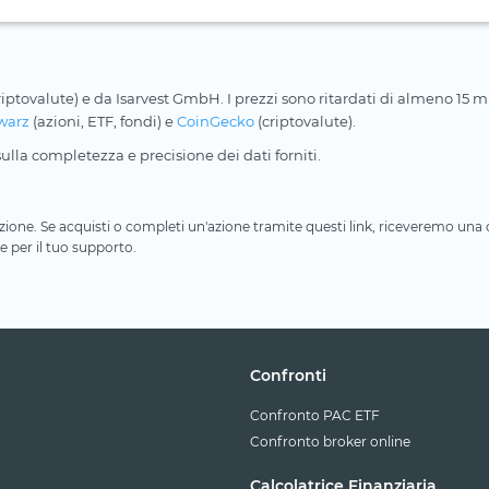
riptovalute) e da Isarvest GmbH. I prezzi sono ritardati di almeno 15 min
warz
(azioni, ETF, fondi) e
CoinGecko
(criptovalute).
lla completezza e precisione dei dati forniti.
iliazione. Se acquisti o completi un'azione tramite questi link, riceveremo un
e per il tuo supporto.
Confronti
Confronto PAC ETF
Confronto broker online
Calcolatrice Finanziaria