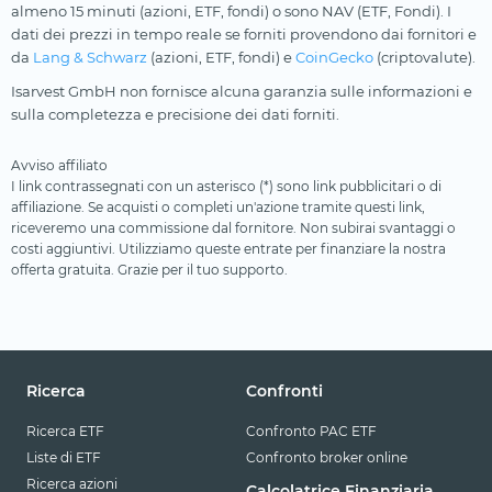
almeno 15 minuti (azioni, ETF, fondi) o sono NAV (ETF, Fondi). I
dati dei prezzi in tempo reale se forniti provendono dai fornitori e
da
Lang & Schwarz
(azioni, ETF, fondi) e
CoinGecko
(criptovalute).
Isarvest GmbH non fornisce alcuna garanzia sulle informazioni e
sulla completezza e precisione dei dati forniti.
Avviso affiliato
I link contrassegnati con un asterisco (*) sono link pubblicitari o di
affiliazione. Se acquisti o completi un'azione tramite questi link,
riceveremo una commissione dal fornitore. Non subirai svantaggi o
costi aggiuntivi. Utilizziamo queste entrate per finanziare la nostra
offerta gratuita. Grazie per il tuo supporto.
Ricerca
Confronti
Ricerca ETF
Confronto PAC ETF
Liste di ETF
Confronto broker online
Ricerca azioni
Calcolatrice Finanziaria