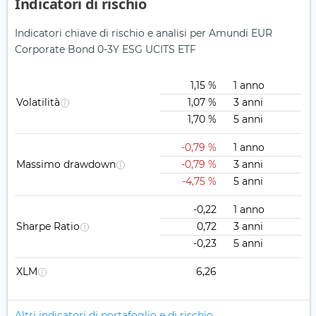
Indicatori di rischio
Indicatori chiave di rischio e analisi per Amundi EUR
Corporate Bond 0-3Y ESG UCITS ETF
1,15 %
1 anno
Volatilità
1,07 %
3 anni
1,70 %
5 anni
-0,79 %
1 anno
Massimo drawdown
-0,79 %
3 anni
-4,75 %
5 anni
-0,22
1 anno
Sharpe Ratio
0,72
3 anni
-0,23
5 anni
XLM
6,26
Altri indicatori di portafoglio e di rischio