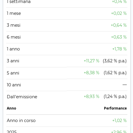
1 settimana
+0,14 %
1 mese
+0,02 %
3 mesi
+0,64 %
6 mesi
+0,63 %
1 anno
+1,78 %
3 anni
+11,27 %
(3,62 % p.a.)
+8,38 %
(1,62 % p.a.)
5 anni
—
10 anni
+8,93 %
(1,24 % p.a.)
Dall'emissione
Anno
Performance
Anno in corso
+1,02 %
2025
+2,96 %