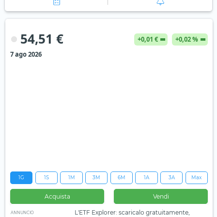
54,51 €
+0,01 €
+0,02 %
7 ago 2026
1G
1S
1M
3M
6M
1A
3A
Max
Acquista
Vendi
L'ETF Explorer: scaricalo gratuitamente,
ANNUNCIO