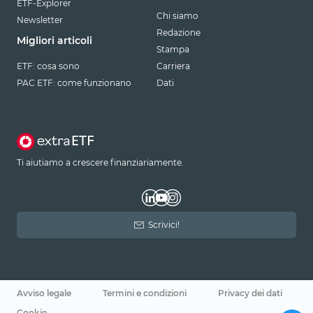
ETF-Explorer
Chi siamo
Newsletter
Redazione
Migliori articoli
Stampa
ETF: cosa sono
Carriera
PAC ETF: come funzionano
Dati
Ti aiutiamo a crescere finanziariamente.
Scrivici!
Avviso legale
Termini e condizioni
Privacy dei dati
Cookie