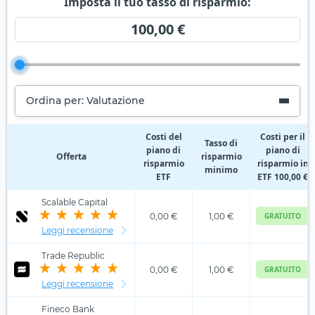
Imposta il tuo tasso di risparmio:
100,00 €
Ordina per: Valutazione
Costi del
Costi per il
Tasso di
piano di
piano di
Offerta
risparmio
risparmio
risparmio in
minimo
ETF
ETF 100,00 €
Scalable Capital
0,00 €
1,00 €
GRATUITO
Leggi recensione
Trade Republic
0,00 €
1,00 €
GRATUITO
Leggi recensione
Fineco Bank