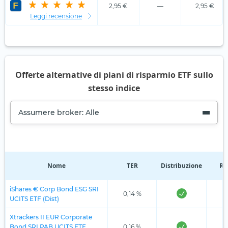
2,95 €
—
2,95 €
Leggi recensione
Offerte alternative di piani di risparmio ETF sullo
stesso indice
Assumere broker: Alle
Nome
TER
Distribuzione
Re
iShares € Corp Bond ESG SRI
0,14 %
UCITS ETF (Dist)
Xtrackers II EUR Corporate
Bond SRI PAB UCITS ETF
0,16 %