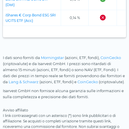
(Dist)
iShares € Corp Bond ESG SRI
0,14 %
UCITS ETF (Acc)
I dati sono forniti da
Morningstar
(azioni, ETF, fondi),
CoinGecko
(criptovalute) e da Isarvest GmbH. I prezzi sono ritardati di
almeno 15 minuti (azioni, ETF, fondi) o sono NAV (ETF, Fondi). I
dati dei prezzi in tempo reale se forniti provendono dai fornitori e
da
Lang & Schwarz
(azioni, ETF, fondi) e
CoinGecko
(criptovalute).
Isarvest GmbH non fornisce alcuna garanzia sulle informazioni e
sulla completezza e precisione dei dati forniti.
Avviso affiliato
I link contrassegnati con un asterisco (*) sono link pubblicitari o di
affiliazione. Se acquisti o completi un'azione tramite questi link,
riceveremo una commissione dal fornitore. Non subirai svantaggi o