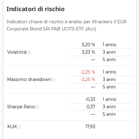
Indicatori di rischio
Indicatori chiave di rischio e analisi per Xtrackers II EUR
Corporate Bond SRI PAB UCITS ETF (Acc)
3,20 %
1 anno
Volatilità
3,33 %
3 anni
—
5 anni
-2,25 %
1 anno
Massimo drawdown
-2,25 %
3 anni
—
5 anni
-0,33
1 anno
Sharpe Ratio
0,37
3 anni
—
5 anni
XLM
17,93