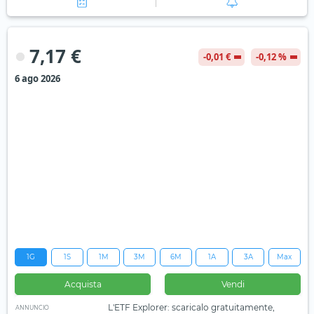
7,17 €
-0,01 €
-0,12 %
6 ago 2026
1G
1S
1M
3M
6M
1A
3A
Max
Acquista
Vendi
L'ETF Explorer: scaricalo gratuitamente,
ANNUNCIO