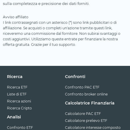
sulla completezza e precisione dei dati forniti.
Avviso affiliato
I link contrassegnati con un asterisco (*) sono link pubblicitari o di
affiliazione. Se acquisti o completi un'azione tramite questi link,
riceveremo una commissione dal fornitore. Non subirai svantaggi o
costi aggiuntivi. Utilizziamo queste entrate per finanziare la nostra
offerta gratuita. Grazie per il tuo supporto.
Ricerca
Confronti
Ricerca ETF
Confronto PAC ETF
Liste di ETF
Confronto broker online
Ricerca azioni
Calcolatrice Finanziaria
Ricerca Cripto
Calcolatore PAC ETF
Analisi
Calcolatore prelievo ETF
Confronto ETF
Calcolatore interesse composto