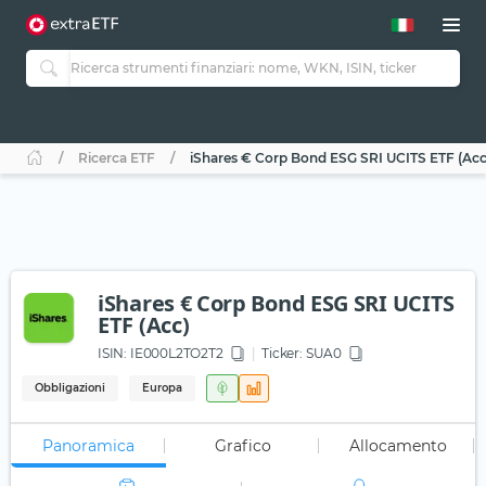
Ricerca ETF
iShares € Corp Bond ESG SRI UCITS ETF (Acc
iShares € Corp Bond ESG SRI UCITS
ETF (Acc)
ISIN:
IE000L2TO2T2
Ticker:
SUA0
Obbligazioni
Europa
Panoramica
Grafico
Allocamento