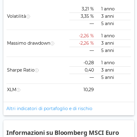
3,21 %
1 anno
Volatilità
3,35 %
3 anni
—
5 anni
-2,26 %
1 anno
Massimo drawdown
-2,26 %
3 anni
—
5 anni
-0,28
1 anno
Sharpe Ratio
0,40
3 anni
—
5 anni
XLM
10,29
Altri indicatori di portafoglio e di rischio
Informazioni su Bloomberg MSCI Euro