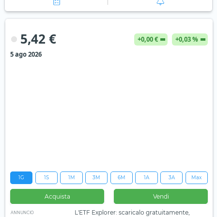
5,42 €
+0,00 €
+0,03 %
5 ago 2026
1G
1S
1M
3M
6M
1A
3A
Max
Acquista
Vendi
L'ETF Explorer: scaricalo gratuitamente,
ANNUNCIO