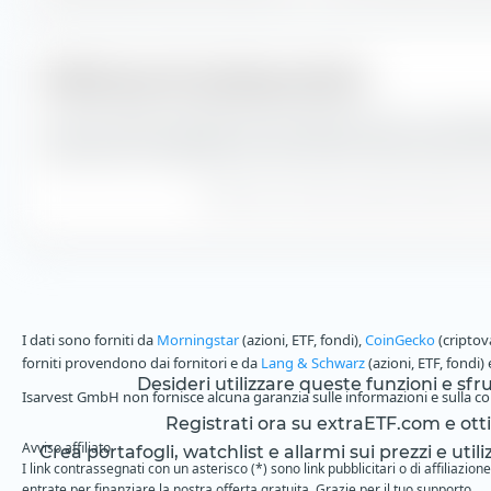
Differenza di tracking mensile
Qui puoi vedere la differenza di tracking mensile tra l'andam
performance di JPMorgan USD Ultra-Short Income Active UCIT
Differenza di tracking calcolata sulla base dei
I dati sono forniti da
Morningstar
(azioni, ETF, fondi),
CoinGecko
(criptov
forniti provendono dai fornitori e da
Lang & Schwarz
(azioni, ETF, fondi)
Desideri utilizzare queste funzioni e sf
Isarvest GmbH non fornisce alcuna garanzia sulle informazioni e sulla com
Registrati ora su extraETF.com e ottien
Avviso affiliato
Crea portafogli, watchlist e allarmi sui prezzi e utili
I link contrassegnati con un asterisco (*) sono link pubblicitari o di affiliaz
entrate per finanziare la nostra offerta gratuita. Grazie per il tuo supporto.