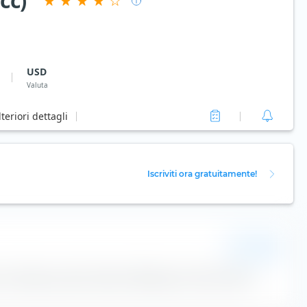
cc)
USD
Valuta
lteriori dettagli
Iscriviti ora gratuitamente!
USD
a di tracking annuale media di JPMorgan USD Ultra-Short