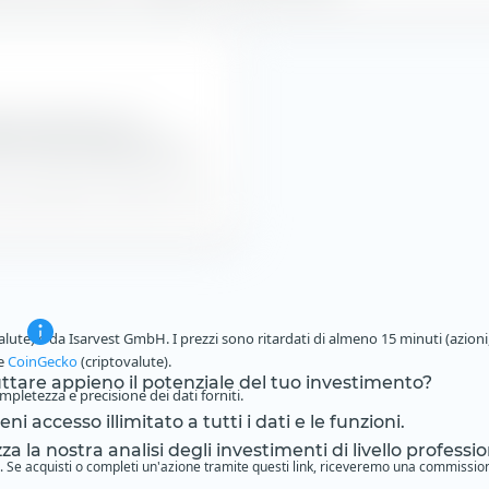
ento dell'indice e la
S ETF (Acc) dall'emissione.
 dati dell'indice e del NAV in USD.
alute) e da Isarvest GmbH. I prezzi sono ritardati di almeno 15 minuti (azioni,
 e
CoinGecko
(criptovalute).
ruttare appieno il potenziale del tuo investimento?
pletezza e precisione dei dati forniti.
i accesso illimitato a tutti i dati e le funzioni.
zza la nostra analisi degli investimenti di livello professio
ione. Se acquisti o completi un'azione tramite questi link, riceveremo una commissio