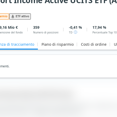
rt Income Active UCITS ETF (A
parmio
ETF attivo
9,16 Mio €
359
-0,41 %
17,94 %
ensione del fondo
Numero di posizioni
TD
Percentuale Top 10
enza di tracciamento
Piano di risparmio
Costi di ordine
U
imenti.
Income Active UCITS ETF (Acc)
come rendimento dell'indice meno rendimento dell'ETF. La differenz
performance media —
peggiore
rispetto all'indice.