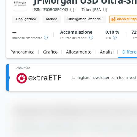
JPMorgan USD Ultra-Sho
ISIN:
IE00BG8BCY43
Ticker:
JPSA
Obbligazioni
Mondo
Obbligazioni aziendali
Piano di ris
—
Accumulazione
0,18 %
72
Indice di riferimento
Utilizzo dei redditi
TER
Dim
Panoramica
Grafico
Allocamento
Analisi
Differ
ANNUNCIO
La migliore newsletter per i tuoi invest
Valutazione di JPMorgan USD Ultra-Short 
La differenza di tracking (TD) viene calcolata su extraETF 
Income Active UCITS ETF (Acc) è di —. L'ETF ha avuto una 