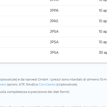
JPPA
10 a
JPAS
10 a
JPSA
10 a
JPSA
10 a
JPSA
30 a
riptovalute) e da Isarvest GmbH. I prezzi sono ritardati di almeno 15 min
warz
(azioni, ETF, fondi) e
CoinGecko
(criptovalute).
lla completezza e precisione dei dati forniti.