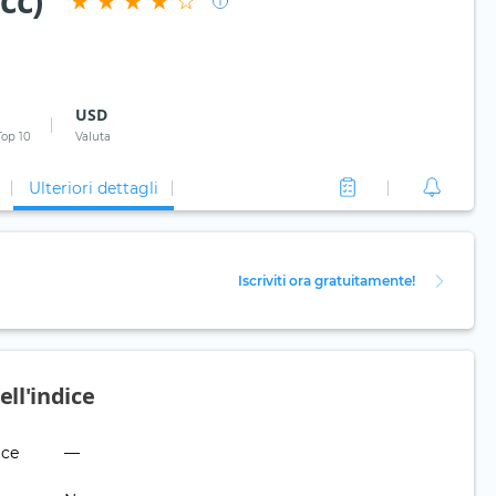
cc)
USD
Top 10
Valuta
Ulteriori dettagli
Iscriviti ora gratuitamente!
ll'indice
ice
—