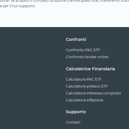
iliazione. Se acquisti o completi un'azione tramite questi link, riceveremo un
e per il tuo supporto.
Confronti
Confronto PAC ETF
Confronto broker online
Calcolatrice Finanziaria
Calcolatore PAC ETF
Calcolatore prelievo ETF
Calcolatore interesse composto
Calcolatore inflazione
Supporto
Contatti