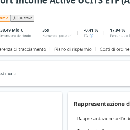
rt Income Active UCITS ETF (A
parmio
ETF attivo
738,49 Mio €
359
-0,41 %
17,94 %
imensione del fondo
Numero di posizioni
TD
Percentuale 
erenza di tracciamento
Piano di risparmio
Costi di ordine
estimenti.
Rappresentazione de
Rappresentazione dell'ind