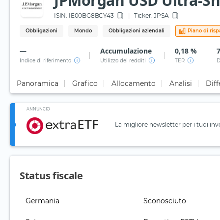
JPMorgan USD Ultra-Sho
ISIN:
IE00BG8BCY43
Ticker:
JPSA
Obbligazioni
Mondo
Obbligazioni aziendali
Piano di ris
—
Accumulazione
0,18 %
Indice di riferimento
Utilizzo dei redditi
TER
D
Panoramica
Grafico
Allocamento
Analisi
Diff
ANNUNCIO
La migliore newsletter per i tuoi inv
Status fiscale
Germania
Sconosciuto