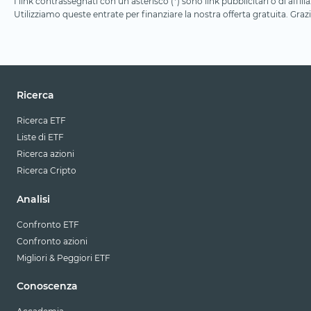
I link contrassegnati con un asterisco (*) sono link pubblicitari o di aff
Utilizziamo queste entrate per finanziare la nostra offerta gratuita. Grazi
Ricerca
Ricerca ETF
Liste di ETF
Ricerca azioni
Ricerca Cripto
Analisi
Confronto ETF
Confronto azioni
Migliori & Peggiori ETF
Conoscenza