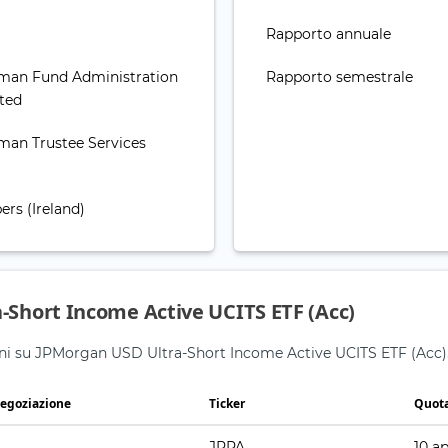
Rapporto annuale
man Fund Administration
Rapporto semestrale
ited
man Trustee Services
rs (Ireland)
-Short Income Active UCITS ETF (Acc)
zioni su JPMorgan USD Ultra-Short Income Active UCITS ETF (Acc)
negoziazione
Ticker
Quota
JPPA
10 a