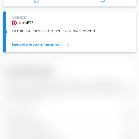
ANNUNCIO
La migliore newsletter per i tuoi investimenti.
Iscriviti ora gratuitamente!
Diversificazione
Qui trovi il numero di valori inclusi e la composizione
degli indici dell'JPMorgan USD Ultra-Short Income Active
UCITS ETF (Acc).
Valori inclusi
435
Posizioni azionarie
0