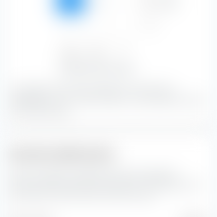
Credito
76,57 %
0,51 %
—
77,08 %
Basso
—
—
—
—
Basso
Medio
Alto
99,49 %
0,51 %
—
Sensibilità ai tassi di interesse
La maggior parte del portafoglio è costituita da
obbligazioni con un rating medio e una sensibilità ai tassi
di interesse basso.
Struttura della durata
Qui puoi vedere la suddivisione percentuale della
struttura della durata dei bond inclusi in JPMorgan USD
Ultra-Short Income Active UCITS ETF (Acc).