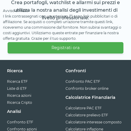
Crea portafogli, watchlist e allarmi sui prezzi e
utilizza la nostra analisi degli investimenti di
Avviso affiliato
I link contrassegnati con un asterisco (*) sono link pubblicitari o di
livello professionale.
affiliazione. Se acquisti o completi un'azione tramite questi link,
riceveremo una commissione dal fornitore. Non subirai svantaggi o
costi aggiuntivi. Utilizziamo queste entrate per finanziare la nostra
offerta gratuita. Grazie per il tuo supporto.
Registrati ora
Ricerca
Confronti
Ricerca ETF
Confronto PAC ETF
Liste di ETF
Confronto broker online
Ricerca azioni
Calcolatrice Finanziaria
Ricerca Cripto
Calcolatore PAC ETF
Analisi
Calcolatore prelievo ETF
Confronto ETF
Calcolatore interesse composto
Confronto azioni
Calcolatore inflazione