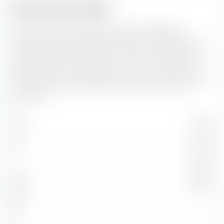
Struttura del credito
Qui puoi vedere la suddivisione percentuale della
struttura del credito dei bond inclusi in JPMorgan USD
Ultra-Short Income Active UCITS ETF (Acc). Più basso è il
rating del credito, maggiore è il rischio di insolvenza
dell'emittente corrispondente. Il rischio di credito diventa
più rilevante quanto più lunga è la durata dei bond in
questione.
AAA
0,73 %
AA
17,44 %
A
34,31 %
BBB
19,55 %
BB
—
B
—