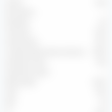
Volatilità
5,08 %
Max. Drawdown
—
Sharpe Ratio
0,44
Treynor Ratio
0,06 %
Information Ratio
0,34 %
Correlazione rispetto all'indice di riferimento
23,87 %
Capture Ratio in salita
104,14
Capture Ratio in discesa
—
Batting Average
66,67 %
Alpha
0,18 %
Beta
1,22
2