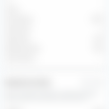
Sotto B
—
Non classificato
27,97 %
Credito medio
A
Cedola media
4,16 %
Rendimento attuale
4,02 %
Yield to Maturity
—
Indicatori di rischio
1 Jahr
Qui trovi importanti indicatori di rischio per JPMorgan
USD Ultra-Short Income Active UCITS ETF (Acc).