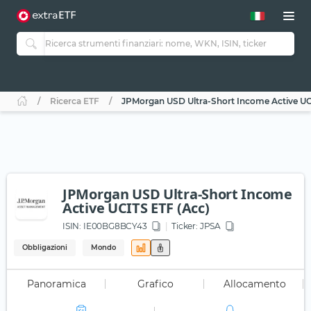
Ricerca ETF
JPMorgan USD Ultra-Short Income Active UC
JPMorgan USD Ultra-Short Income
Active UCITS ETF (Acc)
ISIN:
IE00BG8BCY43
Ticker:
JPSA
Obbligazioni
Mondo
Panoramica
Grafico
Allocamento