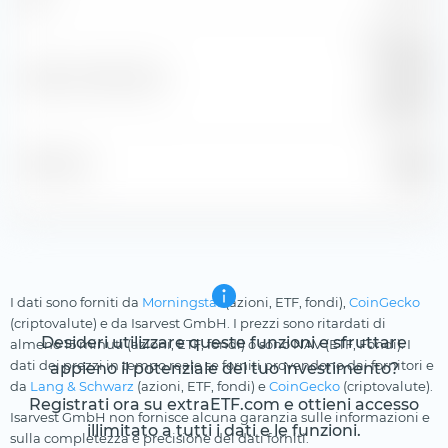
5,70 %
R
ICE BofA
US 3M
Indice di riferimento
Trsy Bill
TR USD
31 lug
Posizione
2026
I dati sono forniti da
Morningstar
(azioni, ETF, fondi),
CoinGecko
(criptovalute) e da Isarvest GmbH. I prezzi sono ritardati di
Desideri utilizzare queste funzioni e sfruttare
almeno 15 minuti (azioni, ETF, fondi) o sono NAV (ETF, Fondi). I
dati dei prezzi in tempo reale se forniti provendono dai fornitori e
appieno il potenziale del tuo investimento?
da
Lang & Schwarz
(azioni, ETF, fondi) e
CoinGecko
(criptovalute).
Registrati ora su extraETF.com e ottieni accesso
Isarvest GmbH non fornisce alcuna garanzia sulle informazioni e
illimitato a tutti i dati e le funzioni.
sulla completezza e precisione dei dati forniti.