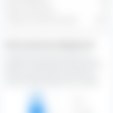
Posizioni obbligazionarie
359
Posizioni in contanti e altre
76
% del patrimonio nelle prime 10 posizioni
17,94 %
Stile di investimento obbligazionario
La casella di stile di investimento extraETF è uno
strumento estremamente utile per la costruzione del
portafoglio. La casella classifica il JPMorgan USD Ultra-
Short Income Active UCITS ETF (Acc) lungo l'asse
verticale in base alla qualità del credito e lungo l'asse
orizzontale in base alla sensibilità ai tassi di interesse.
Alto
22,92 %
—
—
22,92 %
Medio