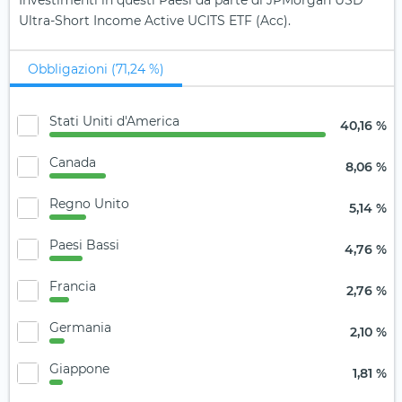
Investimenti in questi Paesi da parte di JPMorgan USD
Ultra-Short Income Active UCITS ETF (Acc).
Obbligazioni (71,24 %)
Stati Uniti d'America
40,16 %
Canada
8,06 %
Regno Unito
5,14 %
Paesi Bassi
4,76 %
Francia
2,76 %
Germania
2,10 %
Giappone
1,81 %