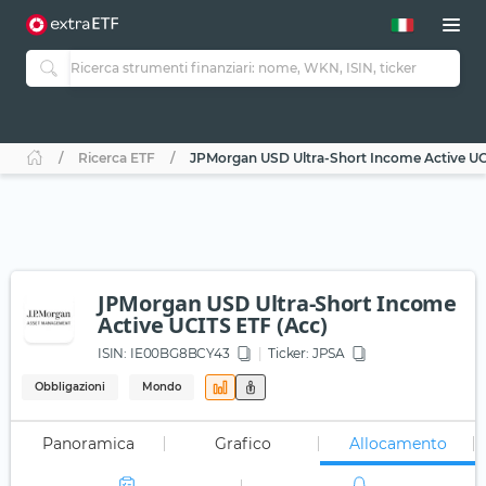
Ricerca ETF
JPMorgan USD Ultra-Short Income Active UC
JPMorgan USD Ultra-Short Income
Active UCITS ETF (Acc)
ISIN:
IE00BG8BCY43
Ticker:
JPSA
Obbligazioni
Mondo
Panoramica
Grafico
Allocamento