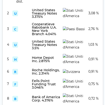
United States
2
U
3,08 %
Treasury Notes
3.375%
Cooperatieve
Rabobank U.A.
3
C
2,76 %
New York
Branch 4.041%
United States
4
U
1,03 %
Treasury Notes
3.5%
Home Depot
5
H
0,91 %
Inc. 2.875%
Roche Holdings,
6
R
0,91 %
Inc. 2.314%
Fells Point
7
F
0,75 %
Funding Trust
3.046%
Bank of America
8
B
0,72 %
Corp. 4.376%