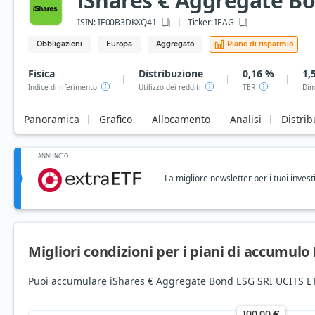
iShares € Aggregate Bo
ISIN:
IE00B3DKXQ41
Ticker:
IEAG
Obbligazioni
Europa
Aggregato
Piano di risparmio
Fisica
Distribuzione
0,16 %
1,
Indice di riferimento
Utilizzo dei redditi
TER
Dim
Panoramica
Grafico
Allocamento
Analisi
Distrib
ANNUNCIO
La migliore newsletter per i tuoi invest
Migliori condizioni per i piani di accumulo
Puoi accumulare iShares € Aggregate Bond ESG SRI UCITS ETF 
100,00 €