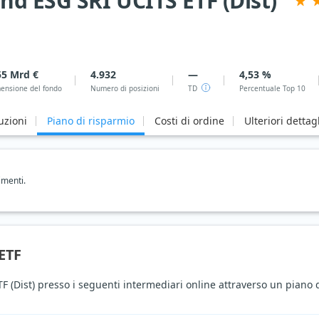
nd ESG SRI UCITS ETF (Dist)
55 Mrd €
4.932
—
4,53 %
ensione del fondo
Numero di posizioni
TD
Percentuale Top 10
uzioni
Piano di risparmio
Costi di ordine
Ulteriori dettagl
imenti.
 ETF
(Dist) presso i seguenti intermediari online attraverso un piano d