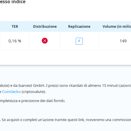
tesso indice
TER
Distribuzione
Replicazione
Volume (in milio
0,16 %
149
F
alute) e da Isarvest GmbH. I prezzi sono ritardati di almeno 15 minuti (azioni,
 e
CoinGecko
(criptovalute).
pletezza e precisione dei dati forniti.
ione. Se acquisti o completi un'azione tramite questi link, riceveremo una commissio