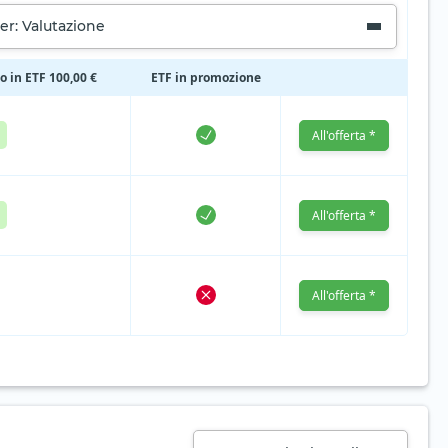
er: Valutazione
io in ETF 100,00 €
ETF in promozione
All'offerta *
All'offerta *
All'offerta *