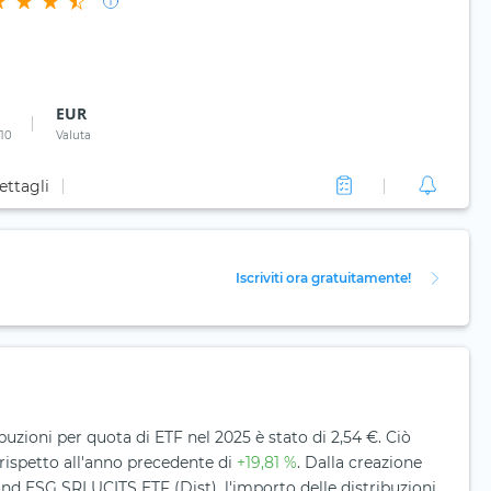
EUR
 10
Valuta
ettagli
Iscriviti ora gratuitamente!
ibuzioni per quota di ETF nel 2025 è stato di 2,54 €. Ciò
rispetto all'anno precedente di
+19,81 %
. Dalla creazione
d ESG SRI UCITS ETF (Dist), l'importo delle distribuzioni