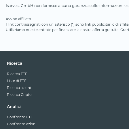
Isarvest GmbH non fornisce alcuna garanzia sulle informazioni e su
Avviso affiliato
I link contrassegnati con un asterisco (*) sono link pubblicitari o di aff
Utilizziamo queste entrate per finanziare la nostra offerta gratuita. Grazi
Ricerca
Ricerca ETF
Liste di ETF
Ricerca azioni
Ricerca Cripto
Analisi
Confronto ETF
Confronto azioni