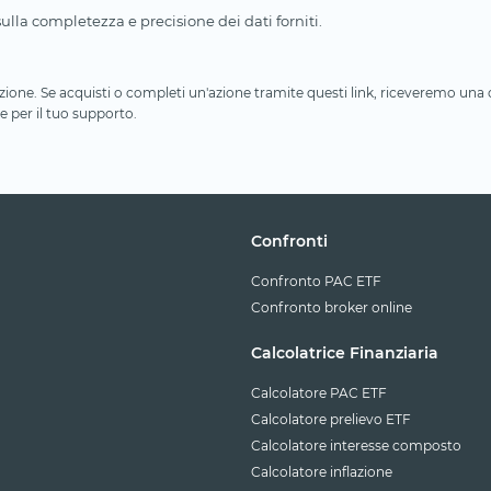
lla completezza e precisione dei dati forniti.
iliazione. Se acquisti o completi un'azione tramite questi link, riceveremo un
e per il tuo supporto.
Confronti
Confronto PAC ETF
Confronto broker online
Calcolatrice Finanziaria
Calcolatore PAC ETF
Calcolatore prelievo ETF
Calcolatore interesse composto
Calcolatore inflazione