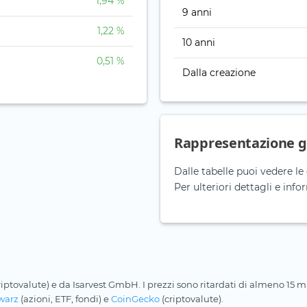
1,94 %
9 anni
1,22 %
10 anni
0,51 %
Dalla creazione
Rappresentazione g
Dalle tabelle puoi vedere le 
Per ulteriori dettagli e info
riptovalute) e da Isarvest GmbH. I prezzi sono ritardati di almeno 15 min
warz
(azioni, ETF, fondi) e
CoinGecko
(criptovalute).