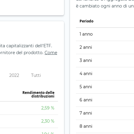
è cambiato ogni anno di u
Periodo
1 anno
ta capitalizzanti dell'ETF.
2 anni
fornitore del prodotto.
Come
3 anni
4 anni
2022
Tutti
5 anni
Rendimento delle
distribuzioni
6 anni
2,59 %
7 anni
2,30 %
8 anni