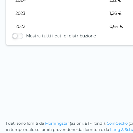
2024
2,12 €
2023
1,26 €
2022
0,64 €
Mostra tutti i dati di distribuzione
I dati sono forniti da
Morningstar
(azioni, ETF, fondi),
CoinGecko
(c
in tempo reale se forniti provendono dai fornitori e da
Lang & Sch