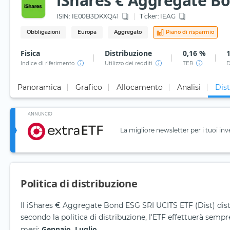
iShares € Aggregate Bo
ISIN:
IE00B3DKXQ41
Ticker:
IEAG
Obbligazioni
Europa
Aggregato
Piano di risparmio
Fisica
Distribuzione
0,16 %
Indice di riferimento
Utilizzo dei redditi
TER
D
Panoramica
Grafico
Allocamento
Analisi
Dist
ANNUNCIO
La migliore newsletter per i tuoi inv
Politica di distribuzione
Il iShares € Aggregate Bond ESG SRI UCITS ETF (Dist) dis
secondo la politica di distribuzione, l'ETF effettuerà sempr
Gennaio, Luglio
mesi:
.