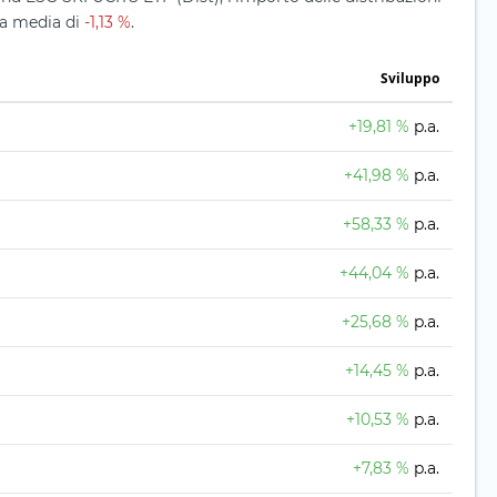
na media di
-1,13 %
.
Sviluppo
+19,81 %
p.a.
+41,98 %
p.a.
+58,33 %
p.a.
+44,04 %
p.a.
+25,68 %
p.a.
+14,45 %
p.a.
+10,53 %
p.a.
+7,83 %
p.a.