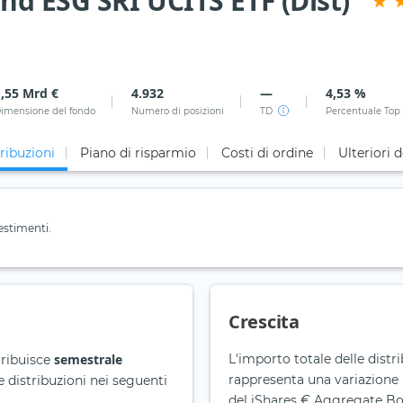
nd ESG SRI UCITS ETF (Dist)
1,55 Mrd €
4.932
—
4,53 %
imensione del fondo
Numero di posizioni
TD
Percentuale Top
ribuzioni
Piano di risparmio
Costi di ordine
Ulteriori d
estimenti.
Crescita
semestrale
L'importo totale delle distr
tribuisce
rappresenta una variazione 
e distribuzioni nei seguenti
del iShares € Aggregate Bon