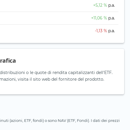
+5,12 %
p.a.
+11,06 %
p.a.
-1,13 %
p.a.
rafica
distribuzioni o le quote di rendita capitalizzanti dell'ETF.
rmazioni, visita il sito web del fornitore del prodotto.
uti (azioni, ETF, fondi) o sono NAV (ETF, Fondi). I dati dei prezzi