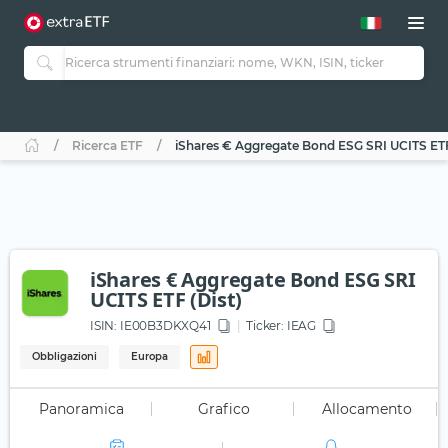
Ricerca ETF
iShares € Aggregate Bond ESG SRI UCITS ETF
iShares € Aggregate Bond ESG SRI
UCITS ETF (Dist)
ISIN:
IE00B3DKXQ41
Ticker:
IEAG
Obbligazioni
Europa
Panoramica
Grafico
Allocamento