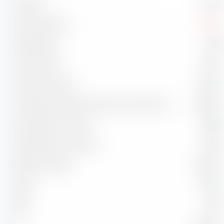
Volatilità
3,77 %
Max. Drawdown
-2,53 %
Sharpe Ratio
-0,48
Treynor Ratio
-2,01 %
Information Ratio
-0,30 %
Correlazione rispetto all'indice di riferimento
99,82 %
Capture Ratio in salita
92,88
Capture Ratio in discesa
94,56
Batting Average
50,00 %
Alpha
-0,18 %
Beta
0,95
2