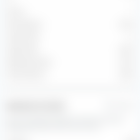
Sotto B
—
Non classificato
4,94 %
Credito medio
A
Cedola media
2,66 %
Rendimento attuale
2,72 %
Yield to Maturity
3,38 %
Indicatori di rischio
1 Jahr
Qui trovi importanti indicatori di rischio per iShares €
Aggregate Bond ESG SRI UCITS ETF (Dist).