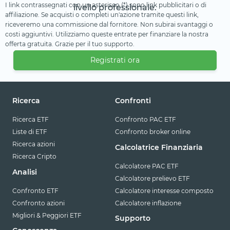
I link contrassegnati con un asterisco (*) sono link pubblicitari o di
livello professionale.
affiliazione. Se acquisti o completi un'azione tramite questi link,
riceveremo una commissione dal fornitore. Non subirai svantaggi o
costi aggiuntivi. Utilizziamo queste entrate per finanziare la nostra
offerta gratuita. Grazie per il tuo supporto.
Registrati ora
Ricerca
Confronti
Ricerca ETF
Confronto PAC ETF
Liste di ETF
Confronto broker online
Ricerca azioni
Calcolatrice Finanziaria
Ricerca Cripto
Calcolatore PAC ETF
Analisi
Calcolatore prelievo ETF
Confronto ETF
Calcolatore interesse composto
Confronto azioni
Calcolatore inflazione
Migliori & Peggiori ETF
Supporto