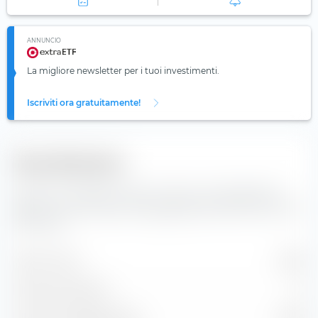
ANNUNCIO
La migliore newsletter per i tuoi investimenti.
Iscriviti ora gratuitamente!
Diversificazione
Qui trovi il numero di valori inclusi e la composizione
degli indici dell'iShares € Aggregate Bond ESG SRI UCITS
ETF (Dist).
Valori inclusi
4.961
Posizioni azionarie
0