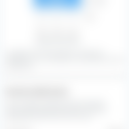
Credito
14,17 %
12,41 %
15,90 %
42,47 %
Basso
0,02 %
0,02 %
0,01 %
0,05 %
Basso
Medio
Alto
35,01 %
26,45 %
38,55 %
Sensibilità ai tassi di interesse
La maggior parte del portafoglio è costituita da
obbligazioni con un rating bene e una sensibilità ai tassi di
interesse alto.
Struttura della durata
Qui puoi vedere la suddivisione percentuale della
struttura della durata dei bond inclusi in iShares €
Aggregate Bond ESG SRI UCITS ETF (Dist).