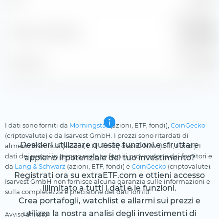
99,64 %
R
Morningstar
Indice di riferimento
EZN Core
Bd GR EUR
Posizione
31 lug 2026
I dati sono forniti da
Morningstar
(azioni, ETF, fondi),
CoinGecko
(criptovalute) e da Isarvest GmbH. I prezzi sono ritardati di
Desideri utilizzare queste funzioni e sfruttare
almeno 15 minuti (azioni, ETF, fondi) o sono NAV (ETF, Fondi). I
dati dei prezzi in tempo reale se forniti provendono dai fornitori e
appieno il potenziale del tuo investimento?
da
Lang & Schwarz
(azioni, ETF, fondi) e
CoinGecko
(criptovalute).
Registrati ora su extraETF.com e ottieni accesso
Isarvest GmbH non fornisce alcuna garanzia sulle informazioni e
illimitato a tutti i dati e le funzioni.
sulla completezza e precisione dei dati forniti.
Crea portafogli, watchlist e allarmi sui prezzi e
utilizza la nostra analisi degli investimenti di
Avviso affiliato