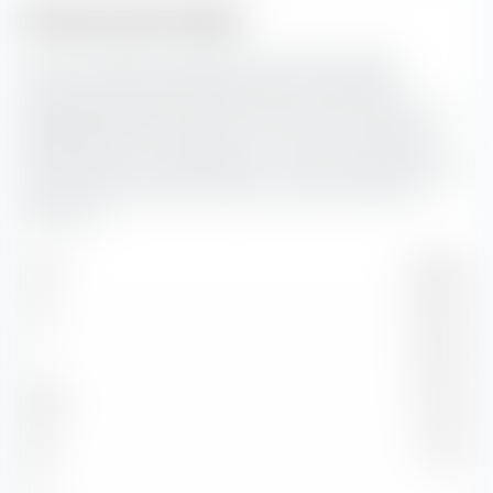
Struttura del credito
Qui puoi vedere la suddivisione percentuale della
struttura del credito dei bond inclusi in iShares €
Aggregate Bond ESG SRI UCITS ETF (Dist). Più basso è il
rating del credito, maggiore è il rischio di insolvenza
dell'emittente corrispondente. Il rischio di credito diventa
più rilevante quanto più lunga è la durata dei bond in
questione.
AAA
28,80 %
AA
24,84 %
A
27,59 %
BBB
13,46 %
BB
0,37 %
B
—