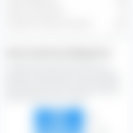
Posizioni obbligazionarie
4.932
Posizioni in contanti e altre
29
% del patrimonio nelle prime 10 posizioni
4,53 %
Stile di investimento obbligazionario
La casella di stile di investimento extraETF è uno
strumento estremamente utile per la costruzione del
portafoglio. La casella classifica il iShares € Aggregate
Bond ESG SRI UCITS ETF (Dist) lungo l'asse verticale in
base alla qualità del credito e lungo l'asse orizzontale in
base alla sensibilità ai tassi di interesse.
Alto
20,82 %
14,01 %
22,64 %
57,48 %
Medio