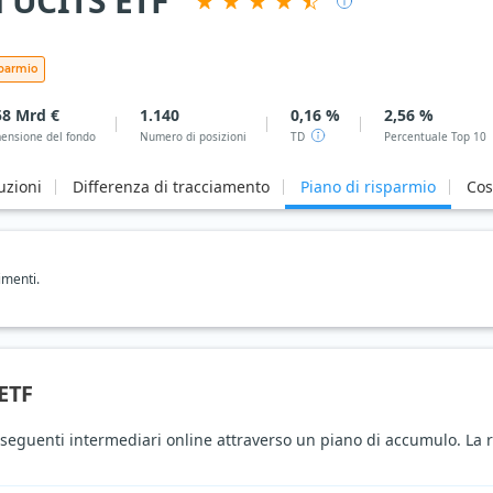
 UCITS ETF
sparmio
58 Mrd €
1.140
0,16 %
2,56 %
ensione del fondo
Numero di posizioni
TD
Percentuale Top 10
uzioni
Differenza di tracciamento
Piano di risparmio
Cos
imenti.
 ETF
eguenti intermediari online attraverso un piano di accumulo. La r