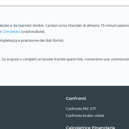
alute) e da Isarvest GmbH. I prezzi sono ritardati di almeno 15 minuti (azioni,
 e
CoinGecko
(criptovalute).
pletezza e precisione dei dati forniti.
ione. Se acquisti o completi un'azione tramite questi link, riceveremo una commissio
Confronti
Confronto PAC ETF
Confronto broker online
Calcolatrice Finanziaria