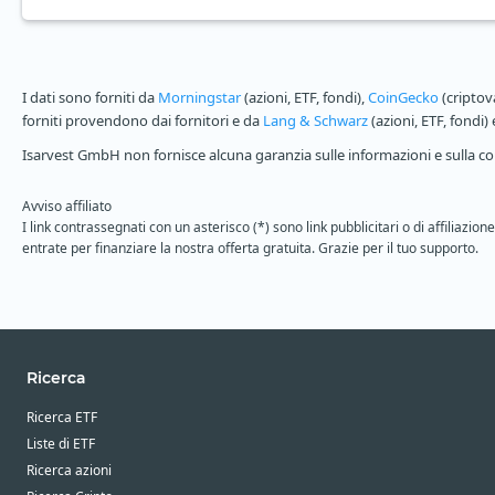
I dati sono forniti da
Morningstar
(azioni, ETF, fondi),
CoinGecko
(criptov
forniti provendono dai fornitori e da
Lang & Schwarz
(azioni, ETF, fondi)
Isarvest GmbH non fornisce alcuna garanzia sulle informazioni e sulla com
Avviso affiliato
I link contrassegnati con un asterisco (*) sono link pubblicitari o di affiliaz
entrate per finanziare la nostra offerta gratuita. Grazie per il tuo supporto.
Ricerca
Ricerca ETF
Liste di ETF
Ricerca azioni