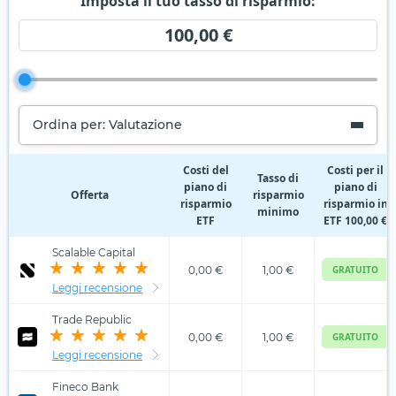
Imposta il tuo tasso di risparmio:
100,00 €
Ordina per: Valutazione
Costi del
Costi per il
Tasso di
piano di
piano di
Offerta
risparmio
risparmio
risparmio in
minimo
ETF
ETF 100,00 €
Scalable Capital
0,00 €
1,00 €
GRATUITO
Leggi recensione
Trade Republic
0,00 €
1,00 €
GRATUITO
Leggi recensione
Fineco Bank