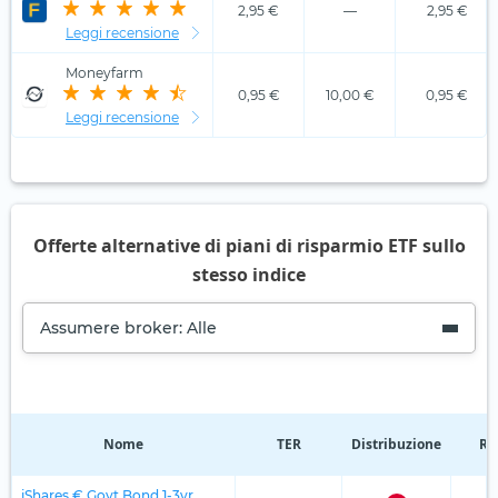
2,95 €
—
2,95 €
Leggi recensione
Moneyfarm
0,95 €
10,00 €
0,95 €
Leggi recensione
Offerte alternative di piani di risparmio ETF sullo
stesso indice
Assumere broker: Alle
Nome
TER
Distribuzione
Re
iShares € Govt Bond 1-3yr