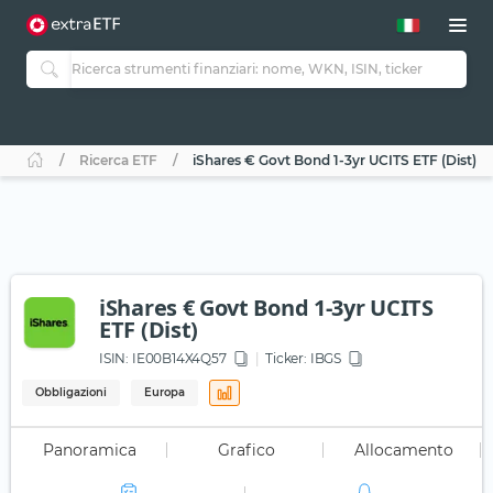
Ricerca ETF
iShares € Govt Bond 1-3yr UCITS ETF (Dist)
iShares € Govt Bond 1-3yr UCITS
ETF (Dist)
ISIN:
IE00B14X4Q57
Ticker:
IBGS
Obbligazioni
Europa
Panoramica
Grafico
Allocamento