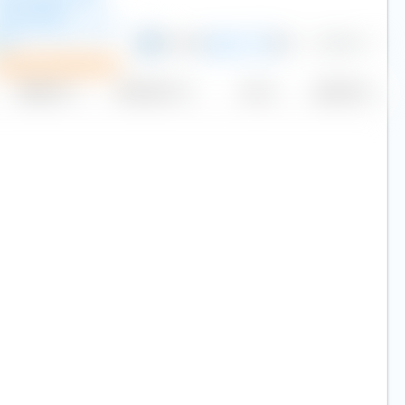
sset Global
nfrastructure UCITS
TF
0,40 %
954
33,19 €
USD
P
Plan d'investissement
Réplication
Volume (Mio. €)
Cours
Aujourd'hui