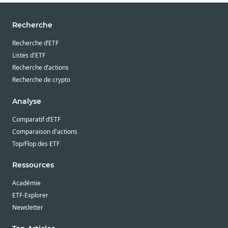
Private Equity
Robotique
Recherche
Santé
Recherche d’ETF
Santé
Listes d'ETF
Recherche d’actions
Semi-conducteurs
Recherche de crypto
Technologies innovantes
Analyse
Technologies médicales
Comparatif d’ETF
Terres rares
Comparaison d'actions
Uranium
Top/Flop des ETF
Ville intelligente
Ressources
Voyages et loisirs
Académie
ETF-Explorer
Newsletter