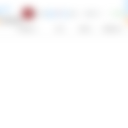
A
gy 80%
I
)
0,25 %
1 222
43,97 €
+0,00 %
E
EUR
N
ETF actif
Fournisseur
TER
Devise
Distribution