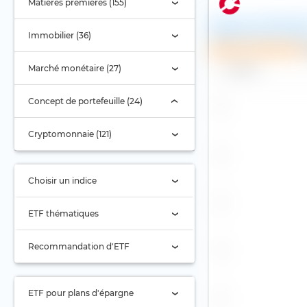
Matières premières (155)
Vanguard LifeStrate
Equity UCITS ETF (Acc
Immobilier (36)
Plan d'investissement
Marché monétaire (27)
Nom
Concept de portefeuille (24)
Cryptomonnaie (121)
Choisir un indice
Sélection de l'indice
ETF thématiques
Actions pétrolières
Recommandation d'ETF
Aérospatiale
Actions Asie
Agriculture
Actions Asie-Pacifique
ETF pour plans d'épargne
(ex Japon)