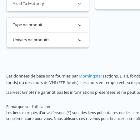
Intelligence artificielle
Yield To Maturity
UBS
AA
Logistique E-Commerce
Valour
A (10)
Luxe
Type de produit
VanEck
BBB (3)
Marques fortes
ETF actifs uniquement (15)
Univers de produits
Vanguard (8)
Master Limited
BB (1)
Partnerships (MLP)
ETC
Virtune
B
Métavers
Tous
ETF (24)
WisdomTree (2)
Inférieur à B
Millennials
Uniquement long (1x)
Stock Tracker
Xtrackers (1)
Non classé (10)
Les données de base sont fournies par
Morningstar
(actions, ETFs, fond
Mines d'or
Long Levier
fonds) ou des cours de VNI (ETF, fonds). Les cours en temps réel - si dis
YourIndex
Moat
Short
Isarvest GmbH ne garantit pas les informations présentées et ne peut p
Multi-Actifs (5)
Short Levier
Remarque sur l'affiliation
Ordinateur quantique
Les liens marqués d'un astérisque (*) sont des liens publicitaires ou des liens
supplémentaire pour vous. Nous utilisons ces revenus pour financer notre off
Population vieillissante
Principes chrétiens