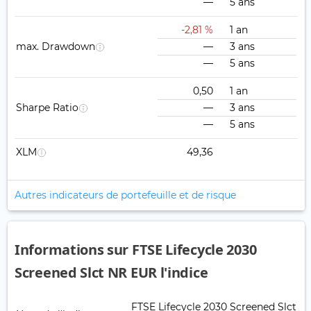
—
5 ans
-2,81 %
1 an
max. Drawdown
—
3 ans
—
5 ans
0,50
1 an
Sharpe Ratio
—
3 ans
—
5 ans
XLM
49,36
Autres indicateurs de portefeuille et de risque
Informations sur FTSE Lifecycle 2030
Screened Slct NR EUR l'indice
FTSE Lifecycle 2030 Screened Slct