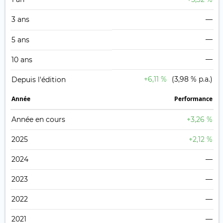
3 ans
—
—
5 ans
—
10 ans
+6,11 %
(3,98 % p.a.)
Depuis l'édition
Année
Performance
Année en cours
+3,26 %
2025
+2,12 %
2024
—
2023
—
2022
—
2021
—