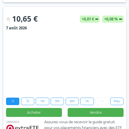
10,65 €
+0,01 €
+0,08 %
7 août 2026
1J
1S
1M
3M
6M
1A
3A
Max
Acheter
Vendre
Assurez-vous de recevoir le guide gratuit
ANNONCE
pour vos placements financiers avec des ETF.