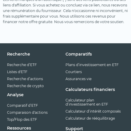
liens d'affiliation. Si vous achetez ou concluez via ce lien, nous recevons
une rémunération du fournisseur. Cela n'occasionne ni inconvénient, ni
frais supplémentaire pour vous. Nous utilisons ces revenus pour
financer notre offre gratuite. Nous vous remercions de votre soutien.
Recherche
Comparatifs
Recherche d’ETF
Plans d’investissement en ETF
Listes d'ETF
Courtiers
Recherche d’actions
Assurances vie
Recherche de crypto
Calculateurs financiers
Analyse
Calculateur plan
d’investissement en ETF
Comparatif d’ETF
Calculateur d’intérêt composés
Comparaison d'actions
Calculateur de rééquilibrage
Top/Flop des ETF
Ressources
Support