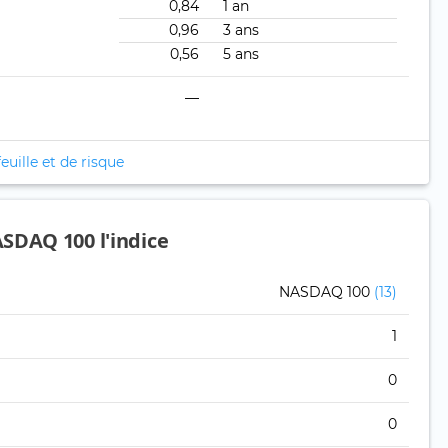
0,84
1 an
0,96
3 ans
0,56
5 ans
—
euille et de risque
SDAQ 100 l'indice
NASDAQ 100
(13)
1
0
0