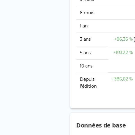
6 mois
1 an
3 ans
+86,36 %
+103,32 %
5 ans
10 ans
+386,82 %
Depuis
l'édition
Données de base