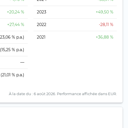
+20,24 %
2023
+49,50 %
+27,44 %
2022
-28,11 %
(23,06 % p.a.)
2021
+36,88 %
(15,25 % p.a.)
—
(21,01 % p.a.)
À la date du : 6 août 2026.
Performance affichée dans EUR.