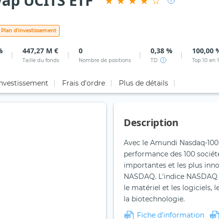
ap UCITS ETF
Plan d'investissement
%
447,27 M €
0
0,38 %
100,00 
Taille du fonds
Nombre de positions
TD
Top 10 en 
investissement
Frais d'ordre
Plus de détails
Description
Avec le Amundi Nasdaq-100 S
performance des 100 société
importantes et les plus inn
NASDAQ. L'indice NASDAQ 10
le matériel et les logiciels
la biotechnologie.
Fiche d'information