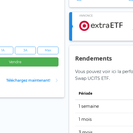
ANNONCE
1A
3A
Max
Rendements
Vendre
Vous pouvez voir ici la per
Swap UCITS ETF.
Téléchargez maintenant!
Période
1 semaine
1 mois
3 mois