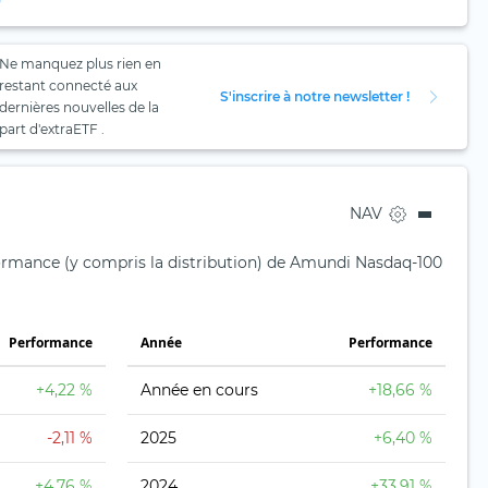
Ne manquez plus rien en
restant connecté aux
S'inscrire à notre newsletter !
dernières nouvelles de la
part d'extraETF .
NAV
formance (y compris la distribution) de Amundi Nasdaq-100
Performance
Année
Performance
+4,22 %
Année en cours
+18,66 %
-2,11 %
2025
+6,40 %
+4,76 %
2024
+33,91 %