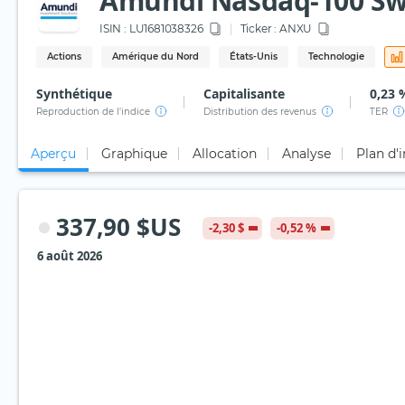
Amundi Nasdaq-100 Sw
ISIN :
LU1681038326
Ticker :
ANXU
Actions
Amérique du Nord
États-Unis
Technologie
Synthétique
Capitalisante
0,23 
Reproduction de l'indice
Distribution des revenus
TER
Aperçu
Graphique
Allocation
Analyse
Plan d'
337,90 $US
-2,30 $
-0,52 %
6 août 2026