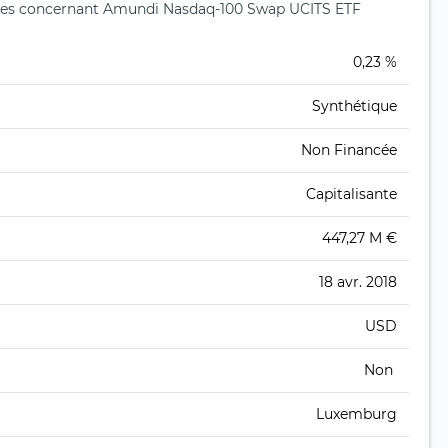
tes concernant Amundi Nasdaq-100 Swap UCITS ETF
0,23 %
Synthétique
Non Financée
Capitalisante
447,27 M €
18 avr. 2018
USD
Non
Luxemburg