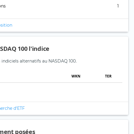
ons
1
sition
SDAQ 100 l'indice
 indiciels alternatifs au NASDAQ 100.
WKN
TER
herche d'ETF
ment posées