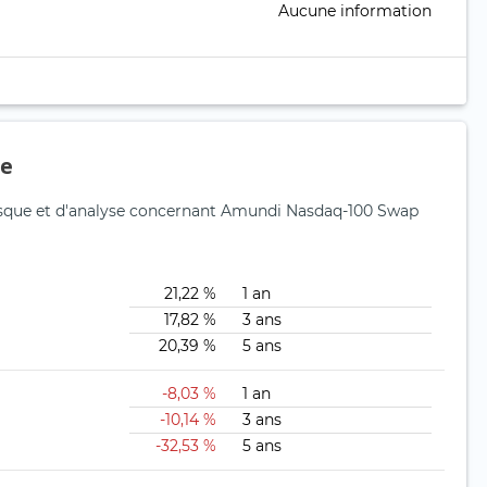
Aucune information
ue
risque et d'analyse concernant Amundi Nasdaq-100 Swap
21,22 %
1 an
17,82 %
3 ans
20,39 %
5 ans
-8,03 %
1 an
-10,14 %
3 ans
-32,53 %
5 ans