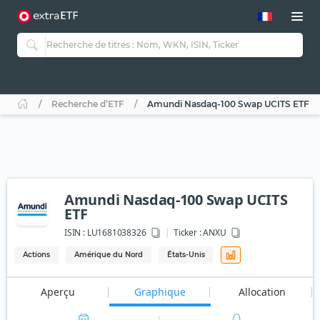
Recherche d’ETF
Amundi Nasdaq-100 Swap UCITS ETF
Amundi Nasdaq-100 Swap UCITS
ETF
ISIN :
LU1681038326
Ticker :
ANXU
Actions
Amérique du Nord
États-Unis
Aperçu
Graphique
Allocation