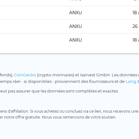
ANXU
18 
ANXU
26
ANXU
18 
 fonds),
CoinGecko
(crypto-monnaies) et Isarvest GmbH. Les données d
 temps réel - si disponibles - proviennent des fournisseurs et de
Lang 
peut pas assurer que les données sont complètes et exactes.
 liens d'affiliation. Si vous achetez ou concluez via ce lien, nous recevons 
er notre offre gratuite. Nous vous remercions de votre soutien.