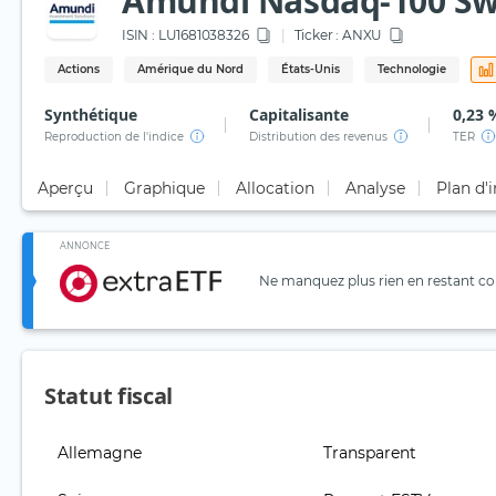
Amundi Nasdaq-100 Sw
ISIN :
LU1681038326
Ticker :
ANXU
Actions
Amérique du Nord
États-Unis
Technologie
Synthétique
Capitalisante
0,23 
Reproduction de l'indice
Distribution des revenus
TER
Aperçu
Graphique
Allocation
Analyse
Plan d'
ANNONCE
Ne manquez plus rien en restant con
Statut fiscal
Allemagne
Transparent