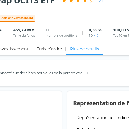
ap UCITS ETF
Plan d'investissement
%
455,79 M €
0
0,38 %
100,00 
Taille du fonds
Nombre de positions
TD
Top 10 en 
investissement
Frais d'ordre
Plus de détails
necté aux dernières nouvelles de la part d'extraETF .
Représentation de l
Représentation de l'indice