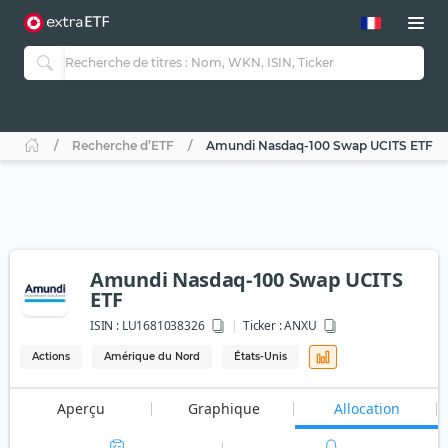
Recherche d’ETF
Amundi Nasdaq-100 Swap UCITS ETF
Amundi Nasdaq-100 Swap UCITS
ETF
ISIN :
LU1681038326
Ticker :
ANXU
Actions
Amérique du Nord
États-Unis
Aperçu
Graphique
Allocation