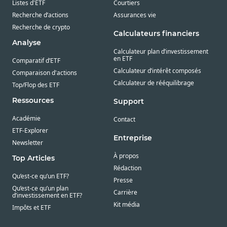
Listes d'ETF
Courtiers
Recherche d’actions
Assurances vie
Recherche de crypto
Calculateurs financiers
Analyse
Calculateur plan d’investissement
en ETF
Comparatif d’ETF
Calculateur d’intérêt composés
Comparaison d'actions
Calculateur de rééquilibrage
Top/Flop des ETF
Ressources
Support
Académie
Contact
ETF-Explorer
Entreprise
Newsletter
À propos
Top Articles
Rédaction
Qu’est-ce qu’un ETF?
Presse
Qu’est-ce qu’un plan
Carrière
d’investissement en ETF?
Kit média
Impôts et ETF