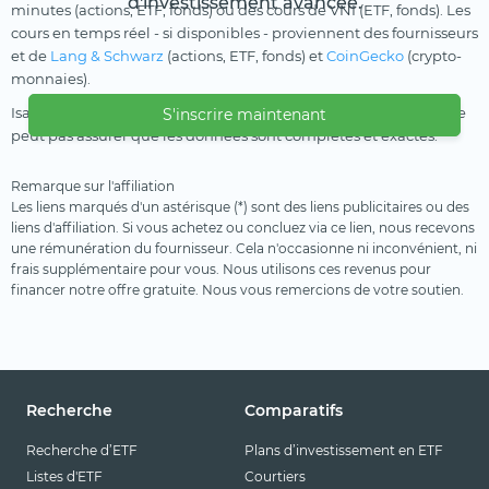
d'investissement avancée.
minutes (actions, ETF, fonds) ou des cours de VNI (ETF, fonds). Les
cours en temps réel - si disponibles - proviennent des fournisseurs
et de
Lang & Schwarz
(actions, ETF, fonds) et
CoinGecko
(crypto-
monnaies).
Isarvest GmbH ne garantit pas les informations présentées et ne
S'inscrire maintenant
peut pas assurer que les données sont complètes et exactes.
Remarque sur l'affiliation
Les liens marqués d'un astérisque (*) sont des liens publicitaires ou des
liens d'affiliation. Si vous achetez ou concluez via ce lien, nous recevons
une rémunération du fournisseur. Cela n'occasionne ni inconvénient, ni
frais supplémentaire pour vous. Nous utilisons ces revenus pour
financer notre offre gratuite. Nous vous remercions de votre soutien.
Recherche
Comparatifs
Recherche d’ETF
Plans d’investissement en ETF
Listes d'ETF
Courtiers