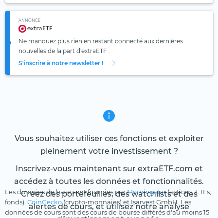
ANNONCE
Ne manquez plus rien en restant connecté aux dernières
nouvelles de la part d'extraETF .
S'inscrire à notre newsletter !
Vous souhaitez utiliser ces fonctions et exploiter
pleinement votre investissement ?
Inscrivez-vous maintenant sur extraETF.com et
accédez à toutes les données et fonctionnalités.
Les données de base sont fournies par
Morningstar
(actions, ETFs,
Créez des portefeuilles, des watchlists et des
fonds),
CoinGecko
(crypto-monnaies) et Isarvest GmbH. Les
alertes de cours, et utilisez notre analyse
données de cours sont des cours de bourse différés d'au moins 15