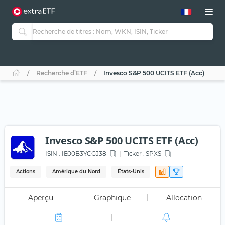
Recherche d’ETF
Invesco S&P 500 UCITS ETF (Acc)
Invesco S&P 500 UCITS ETF (Acc)
ISIN :
IE00B3YCGJ38
Ticker :
SPXS
Actions
Amérique du Nord
États-Unis
Aperçu
Graphique
Allocation