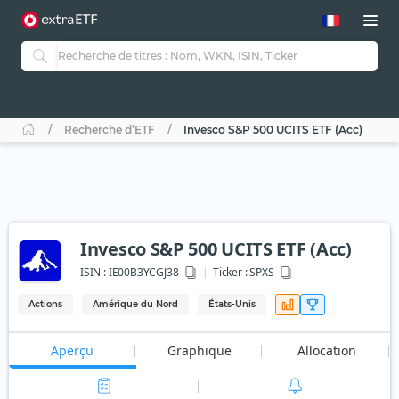
Recherche d’ETF
Invesco S&P 500 UCITS ETF (Acc)
Invesco S&P 500 UCITS ETF (Acc)
ISIN :
IE00B3YCGJ38
Ticker :
SPXS
Actions
Amérique du Nord
États-Unis
Aperçu
Graphique
Allocation