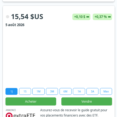
15,54 $US
+0,10 $
+0,37 %
5 août 2026
1J
1S
1M
3M
6M
1A
3A
Max
Acheter
Vendre
Assurez-vous de recevoir le guide gratuit pour
ANNONCE
vos placements financiers avec des ETF.