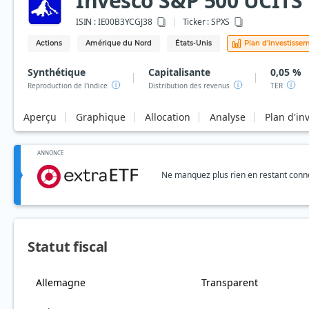
Invesco S&P 500 UCITS 
ISIN :
IE00B3YCGJ38
Ticker :
SPXS
Actions
Amérique du Nord
États-Unis
Plan d'investisse
Synthétique
Capitalisante
0,05 %
Reproduction de l'indice
Distribution des revenus
TER
Aperçu
Graphique
Allocation
Analyse
Plan d'in
ANNONCE
Ne manquez plus rien en restant connec
Statut fiscal
Allemagne
Transparent