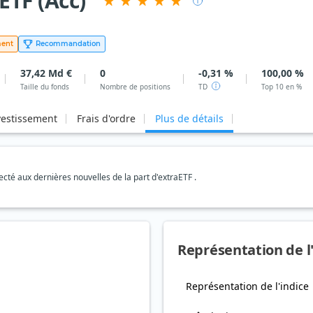
ETF (Acc)
ment
Recommandation
37,42 Md €
0
-0,31 %
100,00 %
Taille du fonds
Nombre de positions
TD
Top 10 en %
vestissement
Frais d'ordre
Plus de détails
té aux dernières nouvelles de la part d'extraETF .
Représentation de l
Représentation de l'indice