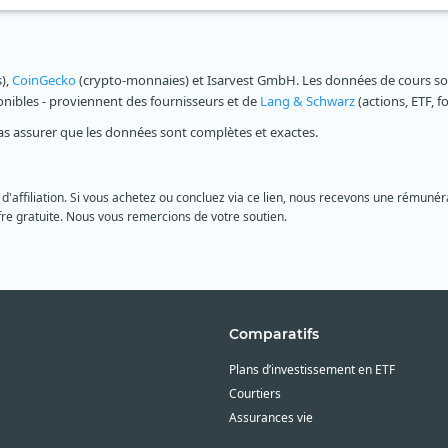
s),
CoinGecko
(crypto-monnaies) et Isarvest GmbH. Les données de cours sont
ponibles - proviennent des fournisseurs et de
Lang & Schwarz
(actions, ETF, f
as assurer que les données sont complètes et exactes.
 d'affiliation. Si vous achetez ou concluez via ce lien, nous recevons une rémunéra
re gratuite. Nous vous remercions de votre soutien.
Comparatifs
Plans d’investissement en ETF
Courtiers
Assurances vie