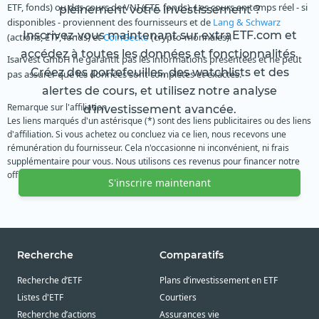
ETF, fonds) ou des cours de VNI (ETF, fonds). Les cours en temps réel - si
pleinement votre investissement ?
disponibles - proviennent des fournisseurs et de
Lang & Schwarz
Inscrivez-vous maintenant sur extraETF.com et
(actions, ETF, fonds) et
CoinGecko
(crypto-monnaies).
accédez à toutes les données et fonctionnalités.
Isarvest GmbH ne garantit pas les informations présentées et ne peut
Créez des portefeuilles, des watchlists et des
pas assurer que les données sont complètes et exactes.
alertes de cours, et utilisez notre analyse
Remarque sur l'affiliation
d'investissement avancée.
Les liens marqués d'un astérisque (*) sont des liens publicitaires ou des liens
d'affiliation. Si vous achetez ou concluez via ce lien, nous recevons une
rémunération du fournisseur. Cela n'occasionne ni inconvénient, ni frais
supplémentaire pour vous. Nous utilisons ces revenus pour financer notre
offre gratuite. Nous vous remercions de votre soutien.
S'inscrire maintenant
Recherche
Comparatifs
Recherche d’ETF
Plans d’investissement en ETF
Listes d'ETF
Courtiers
Recherche d’actions
Assurances vie