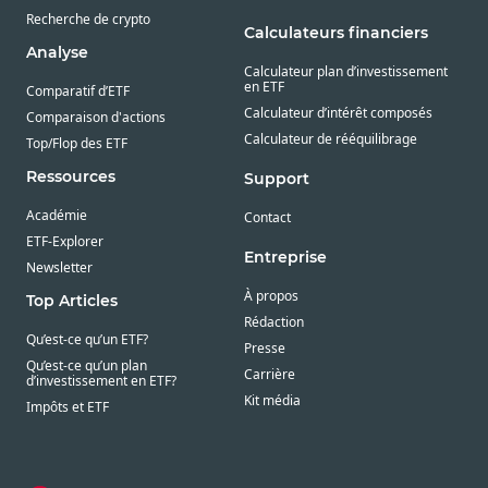
Recherche de crypto
Calculateurs financiers
Analyse
Calculateur plan d’investissement
en ETF
Comparatif d’ETF
Calculateur d’intérêt composés
Comparaison d'actions
Calculateur de rééquilibrage
Top/Flop des ETF
Ressources
Support
Académie
Contact
ETF-Explorer
Entreprise
Newsletter
À propos
Top Articles
Rédaction
Qu’est-ce qu’un ETF?
Presse
Qu’est-ce qu’un plan
Carrière
d’investissement en ETF?
Kit média
Impôts et ETF