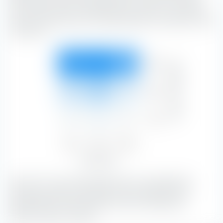
l'axe vertical selon la capitalisation boursière, et le long de
l'axe horizontal selon les caractéristiques de substance et de
croissance.
Forte
27,79 %
29,17 %
23,12 %
Capitalisation boursière
80,08 %
Moyen
5,97 %
9,51 %
3,39 %
18,87 %
Faible
0,37 %
0,63 %
0,06 %
1,06 %
Value
Blend
Growth
34,13 %
39,31 %
26,56 %
Type d'actions
Avec 29,17 %, les actions Blend avec une capitalisation
boursière grandes constituent la plus grande part du
portefeuille.
Les actions Blend sont une combinaison
d'actions Value et Growth