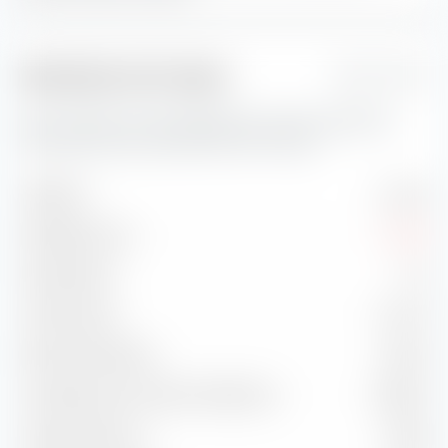
Indicateurs de risque
1 Jahr
Vous trouverez ici des indicateurs de risque importants
concernant Invesco S&P 500 UCITS ETF (Acc).
Volatilité
11,32 %
Drawdown max.
-5,72 %
Sharpe Ratio
1,12
Treynor Ratio
12,21 %
Ratio d'information
-0,56 %
Corrélation avec l'indice de référence
98,99 %
Capture Ratio Up
103,38