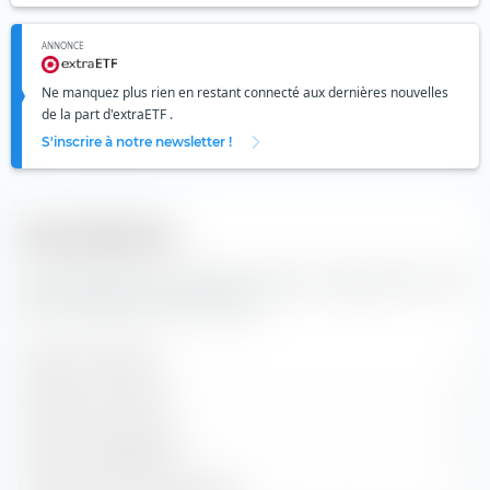
ANNONCE
Ne manquez plus rien en restant connecté aux dernières nouvelles
de la part d'extraETF .
S'inscrire à notre newsletter !
Diversification
Vous trouverez ici le nombre de valeurs composants l'indice
Invesco S&P 500 UCITS ETF (Acc).
Valeurs contenues
1
Positions en actions
0
Positions obligataires
0