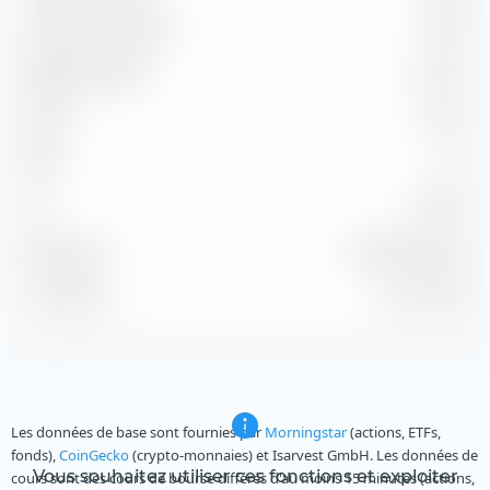
Capture Ratio Down
129,52
Batting Average
41,67 %
Alpha
-2,87 %
Beta
1,12
2
97,99 %
R
Benchmark
S&P 500 NR USD
À la date du
31 juil. 2026
Les données de base sont fournies par
Morningstar
(actions, ETFs,
fonds),
CoinGecko
(crypto-monnaies) et Isarvest GmbH. Les données de
Vous souhaitez utiliser ces fonctions et exploiter
cours sont des cours de bourse différés d'au moins 15 minutes (actions,