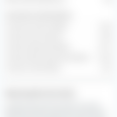
Ratio cours/chiffre d'affaires (P/S)
3,33
Taux de valeur et de croissance (prévision)
Croissance de la valeur comptable
9,44 %
Croissance du flux de trésorerie
11,28 %
Croissance historique des bénéfices
10,11 %
Croissance estimée à long terme des bénéfices
12,35 %
Croissance du chiffre d'affaires
7,14 %
Style de gestion des actions
La "Boîte de style de placement extraETF" est un outil
extrêmement utile pour la construction de portefeuille. La
boîte classe le Invesco S&P 500 UCITS ETF (Acc) le long de