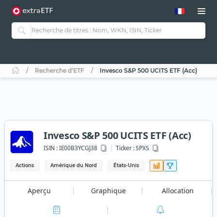
Recherche d’ETF
Invesco S&P 500 UCITS ETF (Acc)
Invesco S&P 500 UCITS ETF (Acc)
ISIN :
IE00B3YCGJ38
Ticker :
SPXS
Actions
Amérique du Nord
États-Unis
Aperçu
Graphique
Allocation