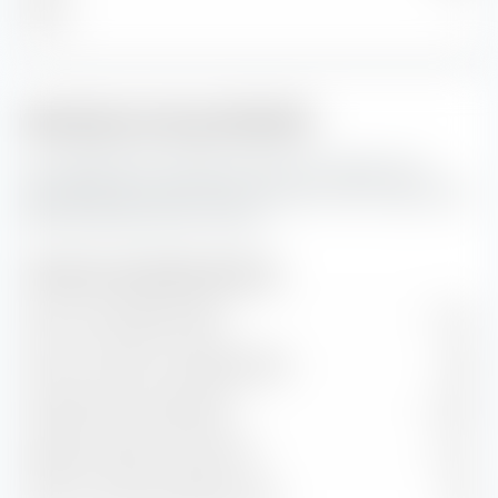
Micro
—
Indicateurs de portefeuille
Ceci représente les prévisions pour les indicateurs de
portefeuille ainsi que les taux de valeur et de croissance de
Invesco S&P 500 UCITS ETF (Acc).
Indicateurs de portefeuille (prévision)
Ratio cours/bénéfice (PER)
21,12
Ratio cours/valeur comptable (P/B)
4,65
Rendement des dividendes
1,16 %
Rapport prix/flux de trésorerie
15,31