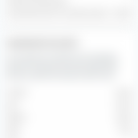
Trésorerie et autres positions
1
% du patrimoine dans les 10 premières positions
100,00 %
Capitalisation boursière
Ici, vous pouvez voir la répartition en pourcentage du
Invesco S&P 500 UCITS ETF (Acc) selon la capitalisation
boursière. La capitalisation boursière reflète la valeur
boursière actuelle d'une entreprise cotée en bourse.
Très forte
44,59 %
Forte
35,47 %
Moyenne
18,89 %
Faible
1,06 %