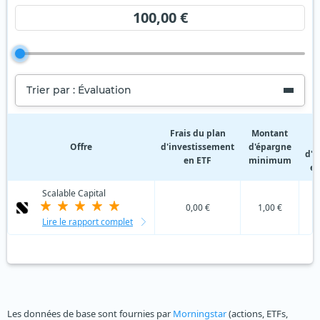
100,00 €
Trier par : Évaluation
F
Frais du plan
Montant
Offre
d'investissement
d'épargne
d'i
en ETF
minimum
en
Scalable Capital
0,00 €
1,00 €
Lire le rapport complet
Les données de base sont fournies par
Morningstar
(actions, ETFs,