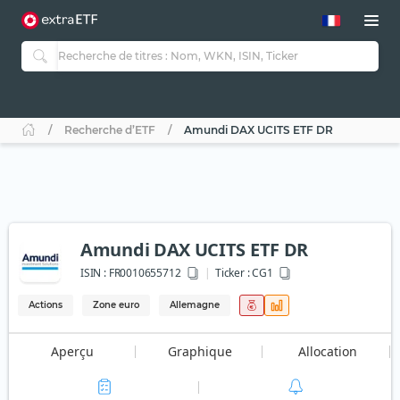
Recherche d’ETF
Amundi DAX UCITS ETF DR
Amundi DAX UCITS ETF DR
ISIN :
FR0010655712
Ticker :
CG1
Actions
Zone euro
Allemagne
Aperçu
Graphique
Allocation