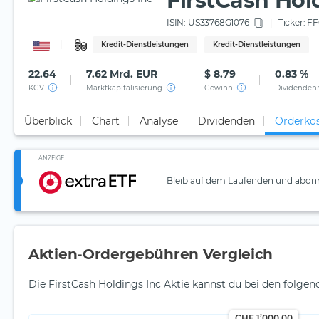
FirstCash Hol
ISIN:
US33768G1076
Ticker:
FF
Kredit-Dienstleistungen
Kredit-Dienstleistungen
22.64
7.62 Mrd. EUR
$ 8.79
0.83 %
KGV
Marktkapitalisierung
Gewinn
Dividenden
Überblick
Chart
Analyse
Dividenden
Orderko
ANZEIGE
Bleib auf dem Laufenden und abonn
Aktien-Ordergebühren Vergleich
Die FirstCash Holdings Inc Aktie kannst du bei den folge
CHF 1’000.00