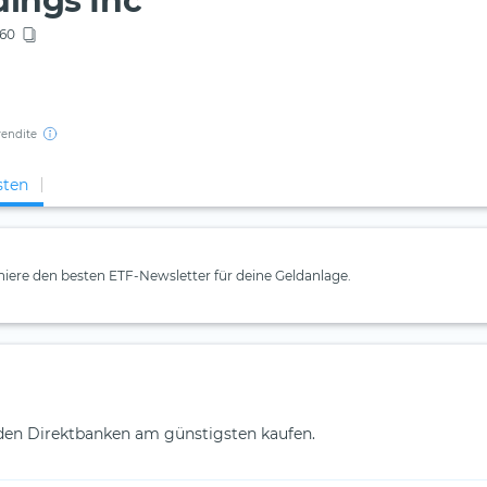
dings Inc
60
rendite
sten
iere den besten ETF-Newsletter für deine Geldanlage.
nden Direktbanken am günstigsten kaufen.