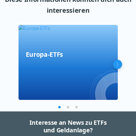
interessieren
Europa-ETFs
Eur
STO
Interesse an News zu ETFs
und Geldanlage?