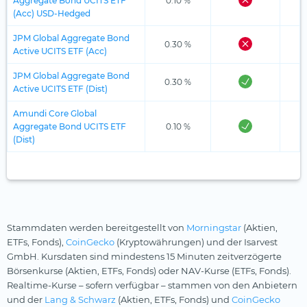
Aggregate Bond UCITS ETF
0.10 %
(Acc) USD-Hedged
JPM Global Aggregate Bond
0.30 %
Active UCITS ETF (Acc)
JPM Global Aggregate Bond
0.30 %
Active UCITS ETF (Dist)
Amundi Core Global
Aggregate Bond UCITS ETF
0.10 %
(Dist)
Stammdaten werden bereitgestellt von
Morningstar
(Aktien,
ETFs, Fonds),
CoinGecko
(Kryptowährungen) und der Isarvest
GmbH. Kursdaten sind mindestens 15 Minuten zeitverzögerte
Börsenkurse (Aktien, ETFs, Fonds) oder NAV-Kurse (ETFs, Fonds).
Realtime-Kurse – sofern verfügbar – stammen von den Anbietern
und der
Lang & Schwarz
(Aktien, ETFs, Fonds) und
CoinGecko