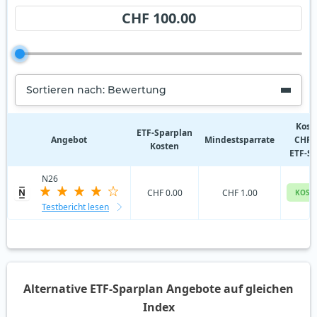
CHF 100.00
Sortieren nach: Bewertung
Kost
ETF‑Sparplan
Angebot
Mindestsparrate
CHF 
Kosten
ETF-S
N26
CHF 0.00
CHF 1.00
KOST
Testbericht lesen
Alternative ETF-Sparplan Angebote auf gleichen
Index