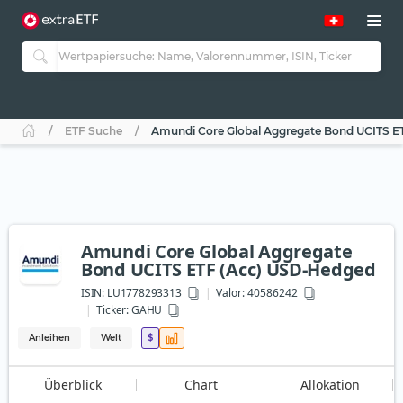
ETF Suche
Amundi Core Global Aggregate Bond UCITS E
Amundi Core Global Aggregate
Bond UCITS ETF (Acc) USD-Hedged
ISIN:
LU1778293313
Valor: 40586242
Ticker:
GAHU
Anleihen
Welt
$
Überblick
Chart
Allokation