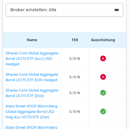
Broker einstellen: Alle
Name
TER
Ausschüttung
R
iShares Core Global Aggregate
0.10 %
Bond UCITS ETF (Acc) USD-
Hedged
iShares Core Global Aggregate
0.10 %
Bond UCITS ETF EUR-Hedged
iShares Core Global Aggregate
0.10 %
Bond UCITS ETF (Dist)
State Street SPDR Bloomberg
0.10 %
Global Aggregate Bond USD
Hdg Acc UCITS ETF (Dist)
State Street SPDR Bloomberg