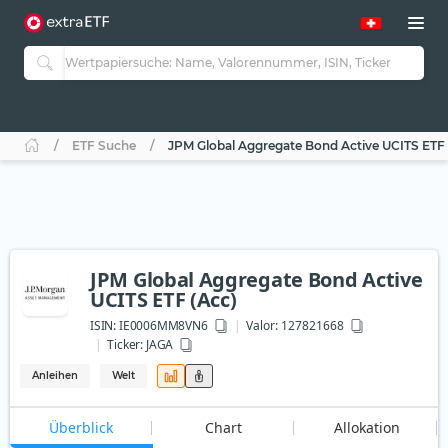
ETF Suche
JPM Global Aggregate Bond Active UCITS ETF 
JPM Global Aggregate Bond Active
UCITS ETF (Acc)
ISIN:
IE0006MM8VN6
Valor: 127821668
Ticker:
JAGA
Anleihen
Welt
Überblick
Chart
Allokation