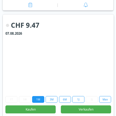
CHF 9.47
07.08.2026
1T
1W
1M
3M
6M
1J
3J
Max
Kaufen
Verkaufen