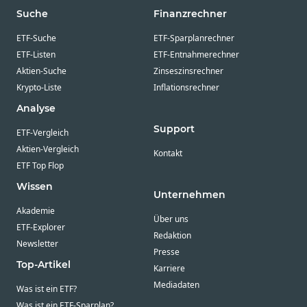
Suche
Finanzrechner
ETF-Suche
ETF-Sparplanrechner
ETF-Listen
ETF-Entnahmerechner
Aktien-Suche
Zinseszinsrechner
Krypto-Liste
Inflationsrechner
Analyse
Support
ETF-Vergleich
Aktien-Vergleich
Kontakt
ETF Top Flop
Wissen
Unternehmen
Akademie
Über uns
ETF-Explorer
Redaktion
Newsletter
Presse
Top-Artikel
Karriere
Mediadaten
Was ist ein ETF?
Was ist ein ETF-Sparplan?