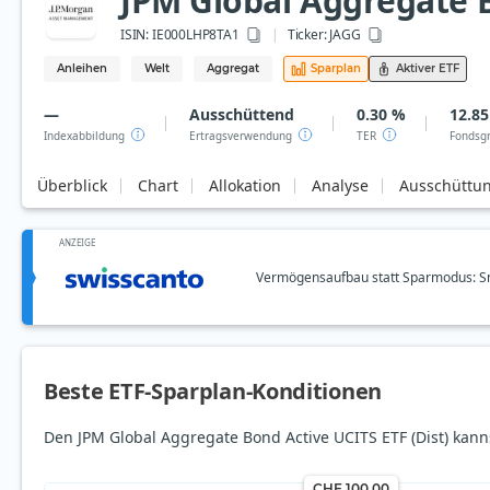
JPM Global Aggregate B
ISIN:
IE000LHP8TA1
Ticker:
JAGG
Anleihen
Welt
Aggregat
Sparplan
Aktiver ETF
—
Ausschüttend
0.30 %
12.85
Indexabbildung
Ertragsverwendung
TER
Fondsg
Überblick
Chart
Allokation
Analyse
Ausschüttu
ANZEIGE
Vermögensaufbau statt Sparmodus: Sm
Beste ETF-Sparplan-Konditionen
Den JPM Global Aggregate Bond Active UCITS ETF (Dist) kann
CHF 100.00