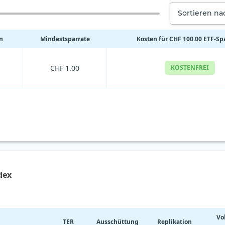
Sortieren n
n
Mindestsparrate
Kosten für CHF 100.00 ETF-Sp
CHF 1.00
KOSTENFREI
dex
Vo
TER
Ausschüttung
Replikation