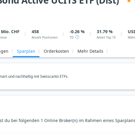
ond Active UCITS ETF (Dist)
 Mio. CHF
458
-0.26 %
31.79 %
US
rösse
Anzahl Positionen
TD
Anteil Top 10
Wäh
ngen
Sparplan
Orderkosten
Mehr Details
art und nachhaltig mit Swisscanto ETFs.
st du bei folgenden 1 Online Broker(n) im Rahmen eines Sparplans