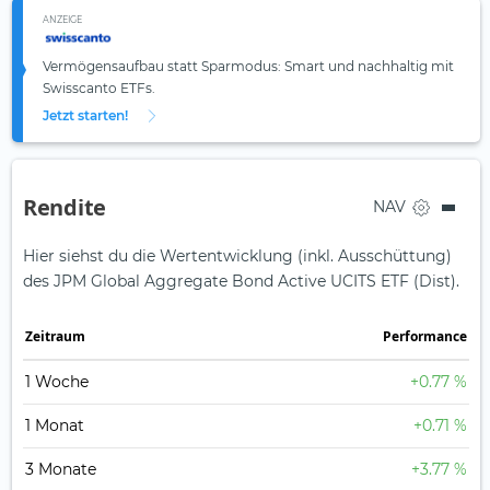
ANZEIGE
Vermögensaufbau statt Sparmodus: Smart und nachhaltig mit
Swisscanto ETFs.
Jetzt starten!
Rendite
NAV
Hier siehst du die Wertentwicklung (inkl. Ausschüttung)
des JPM Global Aggregate Bond Active UCITS ETF (Dist).
Zeit­raum
Perfor­mance
1 Woche
+0.77 %
1 Monat
+0.71 %
3 Monate
+3.77 %