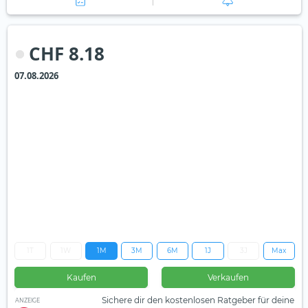
CHF 8.18
07.08.2026
1T
1W
1M
3M
6M
1J
3J
Max
Kaufen
Verkaufen
Sichere dir den kostenlosen Ratgeber für deine
ANZEIGE