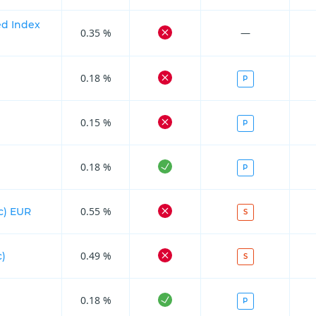
d Index
0.35 %
—
0.18 %
P
0.15 %
P
0.18 %
P
0.55 %
cc) EUR
S
0.49 %
c)
S
0.18 %
P