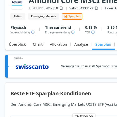
Amundi Core MSCI Emer
ISIN:
LU1437017350
Valor: 34333479
Ticker:
A
Aktien
Emerging Markets
Sparplan
Physisch
Thesaurierend
0.18 %
3.85 
Indexabbildung
Ertragsverwendung
TER
Fondsg
Überblick
Chart
Allokation
Analyse
Sparplan
ANZEIGE
Vermögensaufbau statt Sparmodus: Sm
Beste ETF-Sparplan-Konditionen
Den Amundi Core MSCI Emerging Markets UCITS ETF (Acc) kan
CHF 100.00