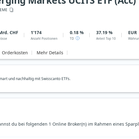
ging Markets UCITS ETF (Acc)
EME
Mrd. CHF
1’174
0.18 %
37.19 %
EUR
rösse
Anzahl Positionen
TD
Anteil Top 10
Währu
Orderkosten
Mehr Details
art und nachhaltig mit Swisscanto ETFs.
nst du bei folgenden 1 Online Broker(n) im Rahmen eines Sparpl