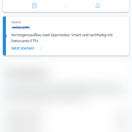
ANZEIGE
Vermögensaufbau statt Sparmodus: Smart und nachhaltig mit
Swisscanto ETFs.
Jetzt starten!
Diversifikation
Hier findest du die Anzahl der enthaltenen Werte und die
Zusammensetzung der Indexbestandteile des Amundi Core
MSCI Emerging Markets UCITS ETF (Acc).
Enthaltene Werte
1’176
Aktienpositionen
1’174