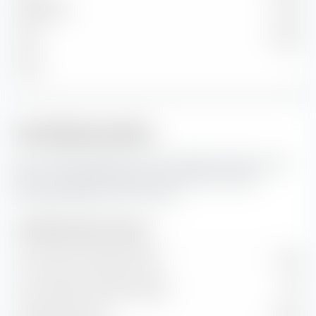
Mittelgross
7.33 %
Klein
0.35 %
Micro
—
Portfoliokennzahlen
Das sind die Prognosen für die Portfoliokennzahlen sowie
Wert- und Wachstumsraten des Amundi Core MSCI
Emerging Markets UCITS ETF (Acc).
Portfoliokennzahlen (Prognose)
Kurs-Gewinn-Verhältnis (KGV)
10.78
Kurs-Buchwert-Verhältnis (KBV)
1.92