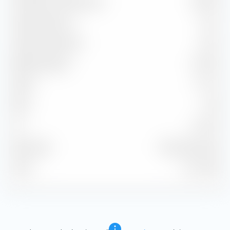
Korrelation zu Benchmark
98.64 %
Capture Ratio Up
97.27
Capture Ratio Down
99.37
Batting Average
50.00 %
Alpha
-0.71 %
Beta
0.98
2
97.30 %
R
Benchmark
MSCI EM NR USD
Stand
31.07.2026