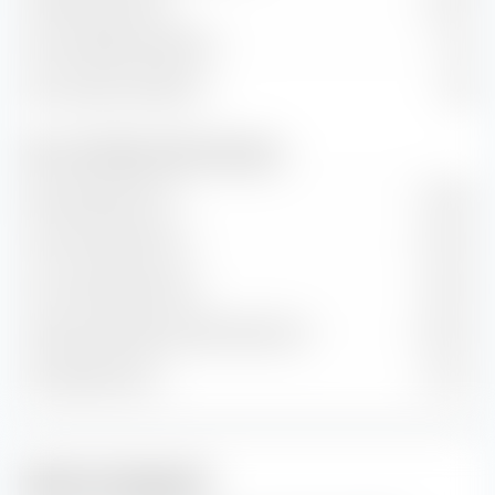
Dividendenrendite
2.34 %
Kurs/Cashflow-Verhältnis
8.19
Kurs/Umsatz-Verhältnis
1.98
Wert- und Wachstumsraten (Prognose)
Buchwertwachstum
9.09 %
Cash-Flow-Wachstum
11.09 %
Hist. Gewinnwachstum
9.93 %
Langfr. geschätztes Gewinn­wachstum
12.92 %
Umsatzwachstum
5.51 %
Aktien-Anlagestil