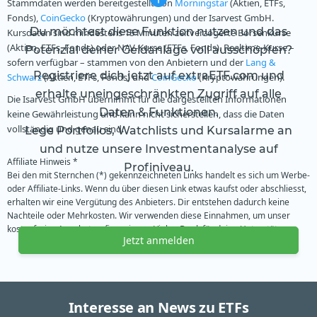
Stammdaten werden bereitgestellt von
Morningstar
(Aktien, ETFs,
Fonds),
CoinGecko
(Kryptowährungen) und der Isarvest GmbH.
Du möchtest diese Funktion nutzen und das
Kursdaten sind mindestens 15 Minuten zeitverzögerte Börsenkurse
(Aktien, ETFs, Fonds) oder NAV-Kurse (ETFs, Fonds). Realtime-Kurse –
Potenzial deiner Geldanlage voll ausschöpfen?
sofern verfügbar – stammen von den Anbietern und der
Lang &
Registriere dich jetzt auf extraETF.com und
Schwarz
(Aktien, ETFs, Fonds) und
CoinGecko
(Kryptowährungen).
erhalte uneingeschränkten Zugriff auf alle
Die Isarvest GmbH übernimmt für die dargestellten Informationen
Daten & Funktionen.
keine Gewährleistung und kann nicht sicherstellen, dass die Daten
vollständig und genau sind.
Lege Portfolios, Watchlists und Kursalarme an
und nutze unsere Investmentanalyse auf
Affiliate Hinweis *
Profiniveau.
Bei den mit Sternchen (*) gekennzeichneten Links handelt es sich um Werbe-
oder Affiliate-Links. Wenn du über diesen Link etwas kaufst oder abschliesst,
erhalten wir eine Vergütung des Anbieters. Dir entstehen dadurch keine
Nachteile oder Mehrkosten. Wir verwenden diese Einnahmen, um unser
kostenfreies Angebot zu finanzieren. Vielen Dank für deine Unterstützung.
Jetzt anmelden
Interesse an News zu ETFs