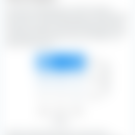
Die extraETF Anlagestil Box ist ein höchst nützliches
Instrument für die Portfoliokonstruktion. Die Box klassifiziert
den Amundi Core MSCI Emerging Markets UCITS ETF (Acc)
entlang der vertikalen Achse nach der Marktkapitalisierung
und entlang der horizontalen Achse nach Substanz- und
Wachstumsmerkmalen.
Gross
24.03 %
36.81 %
31.46 %
Marktkapitalisierung
92.31 %
Mittel
2.79 %
2.76 %
1.79 %
7.35 %
Klein
0.03 %
0.03 %
0.28 %
0.35 %
Value
Blend
Growth
26.86 %
39.61 %
33.53 %
Aktienstil
Mit 36.81 % bilden Blend-Aktien mit einer grossen