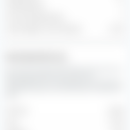
Anleihenpositionen
0
Cash und sonstige Positionen
2
% des Vermögens in Top 10 Positionen
37.19 %
Marktkapitalisierung
Hier siehst du die prozentuale Aufteilung des Amundi Core
MSCI Emerging Markets UCITS ETF (Acc) nach
Marktkapitalisierung. Die Marktkapitalisierung spiegelt den
aktuellen Börsenwert eines börsennotierten Unternehmens
wider.
Sehr Gross
60.98 %
Gross
31.35 %