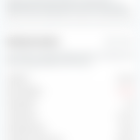
Marktkapitalisierung den grössten Portfolio-Anteil.
Blend-
Aktien sind eine Kombination von Value- und Growth-Aktien.
Risikokennzahlen
1 Jahr
Hier findest du wichtige Risikokennzahlen zum Amundi Core
MSCI Emerging Markets UCITS ETF (Acc).
Volatilität
23.22 %
Max. Drawdown
-13.09 %
Sharpe Ratio
1.20
Treynor Ratio
31.47 %
Information Ratio
-0.40 %