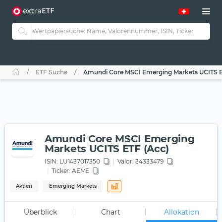
ETF Suche
Amundi Core MSCI Emerging Markets UCITS E
Amundi Core MSCI Emerging
Markets UCITS ETF (Acc)
ISIN:
LU1437017350
Valor: 34333479
Ticker:
AEME
Aktien
Emerging Markets
Überblick
Chart
Allokation