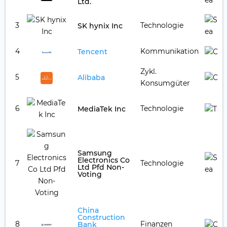
Ltd.
3
Technologie
SK hynix Inc
4
Kommunikation
Tencent
Zykl.
5
Alibaba
Konsumgüter
6
Technologie
MediaTek Inc
Samsung
Electronics Co
7
Technologie
Ltd Pfd Non-
Voting
China
Construction
8
Finanzen
Bank