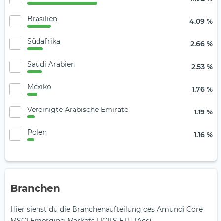
Brasilien
4.09 %
Südafrika
2.66 %
Saudi Arabien
2.53 %
Mexiko
1.76 %
Vereinigte Arabische Emirate
1.19 %
Polen
1.16 %
Branchen
Hier siehst du die Branchenaufteilung des Amundi Core
MSCI Emerging Markets UCITS ETF (Acc).