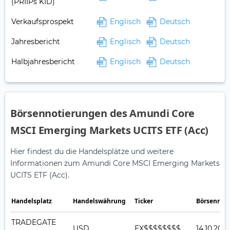
(PRIIPs KID)
Verkaufsprospekt
Englisch
Deutsch
Jahresbericht
Englisch
Deutsch
Halbjahresbericht
Englisch
Deutsch
Börsennotierungen des Amundi Core
MSCI Emerging Markets UCITS ETF (Acc)
Hier findest du die Handelsplätze und weitere
Informationen zum Amundi Core MSCI Emerging Markets
UCITS ETF (Acc).
Handelsplatz
Handelswährung
Ticker
Börsennot
TRADEGATE
USD
EX$$$$$$$$
14.10.202