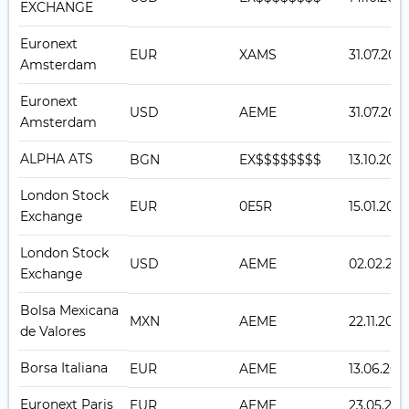
EXCHANGE
Euronext
EUR
XAMS
31.07.2018
Amsterdam
Euronext
USD
AEME
31.07.2018
Amsterdam
ALPHA ATS
BGN
EX$$$$$$$$
13.10.2025
London Stock
EUR
0E5R
15.01.2018
Exchange
London Stock
USD
AEME
02.02.202
Exchange
Bolsa Mexicana
MXN
AEME
22.11.2018
de Valores
Borsa Italiana
EUR
AEME
13.06.202
Euronext Paris
EUR
AEME
23.05.201