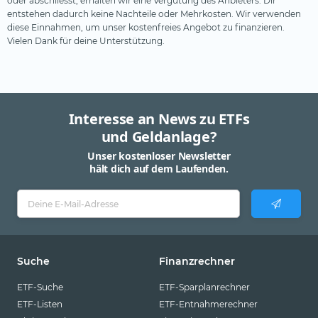
oder abschliesst, erhalten wir eine Vergütung des Anbieters. Dir
entstehen dadurch keine Nachteile oder Mehrkosten. Wir verwenden
diese Einnahmen, um unser kostenfreies Angebot zu finanzieren.
Vielen Dank für deine Unterstützung.
Interesse an News zu ETFs
und Geldanlage?
Unser kostenloser Newsletter
hält dich auf dem Laufenden.
Suche
Finanzrechner
ETF-Suche
ETF-Sparplanrechner
ETF-Listen
ETF-Entnahmerechner