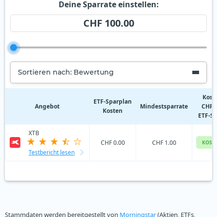
Deine Sparrate einstellen:
CHF 100.00
Sortieren nach: Bewertung
Kost
ETF‑Sparplan
Angebot
Mindestsparrate
CHF 
Kosten
ETF-S
XTB
CHF 0.00
CHF 1.00
KOST
Testbericht lesen
Stammdaten werden bereitgestellt von
Morningstar
(Aktien, ETFs,