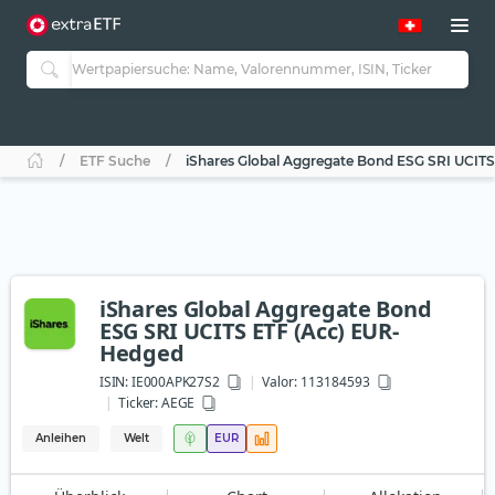
ETF Suche
iShares Global Aggregate Bond ESG SRI UCIT
iShares Global Aggregate Bond
ESG SRI UCITS ETF (Acc) EUR-
Hedged
ISIN:
IE000APK27S2
Valor: 113184593
Ticker:
AEGE
Anleihen
Welt
EUR