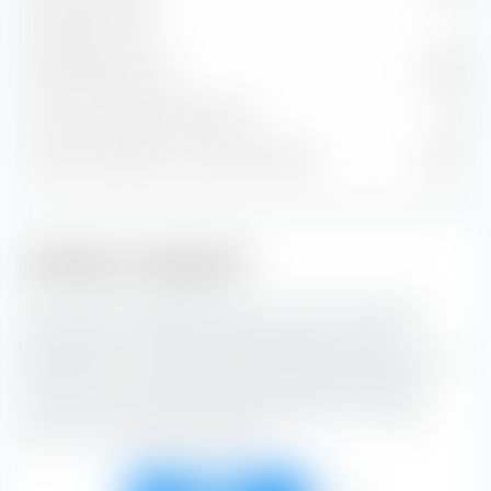
Aktienpositionen
0
Anleihenpositionen
10’879
Cash und sonstige Positionen
130
% des Vermögens in Top 10 Positionen
8.21 %
Anleihen-Anlagestil
Die extraETF Anlagestil Box ist ein höchst nützliches
Instrument für die Portfoliokonstruktion. Die Box
klassifiziert den iShares Global Aggregate Bond ESG SRI
UCITS ETF (Acc) EUR-Hedged entlang der vertikalen
Achse nach der Bonität und entlang der horizontalen
Achse nach der Zinssensibilität.