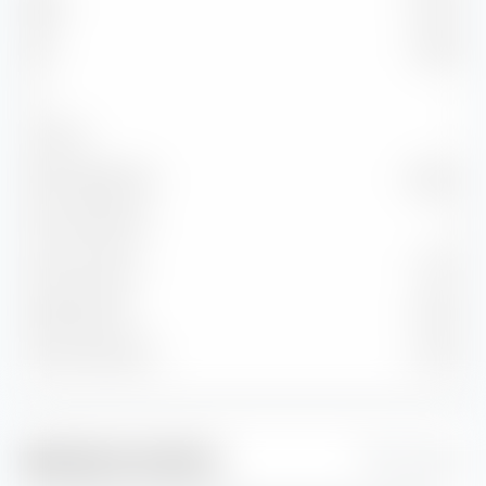
BBB
9.64 %
BB
0.28 %
B
—
Unter B
—
Nicht klassifiziert
10.09 %
Durchs. Bonität
A
Durchs. Kupon
3.14 %
Aktuelle Yield
3.26 %
Yield to Maturity
4.00 %
Risikokennzahlen
1 Jahr