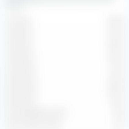
Hedged.
1 bis 3 Jahre
21.89 %
3 bis 5 Jahre
19.13 %
5 bis 7 Jahre
12.69 %
7 bis 10 Jahre
14.63 %
10 bis 15 Jahre
5.91 %
15 bis 20 Jahre
4.83 %
20 bis 30 Jahre
16.83 %
Über 30 Jahre
1.46 %
Durchs. Restlaufzeit in Jahren
8.43
Durchs. Duration in Jahren
6.27