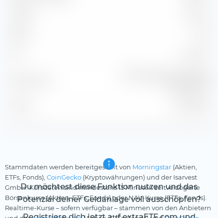
Alpha
-0.43 %
Beta
1.03
2
95.14 %
R
Morningstar Gbl Core Bd
Benchmark
GR Hdg EUR
Stand
31.07.2026
Stammdaten werden bereitgestellt von
Morningstar
(Aktien,
ETFs, Fonds),
CoinGecko
(Kryptowährungen) und der Isarvest
Du möchtest diese Funktion nutzen und das
GmbH. Kursdaten sind mindestens 15 Minuten zeitverzögerte
Börsenkurse (Aktien, ETFs, Fonds) oder NAV-Kurse (ETFs, Fonds).
Potenzial deiner Geldanlage voll ausschöpfen?
Realtime-Kurse – sofern verfügbar – stammen von den Anbietern
Registriere dich jetzt auf extraETF.com und