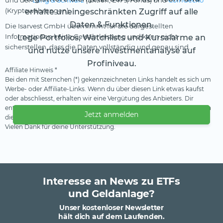
und der
Lang & Schwarz
(Aktien, ETFs, Fonds) und
CoinGecko
(Kryptowährungen).
erhalte uneingeschränkten Zugriff auf alle
Daten & Funktionen.
Die Isarvest GmbH übernimmt für die dargestellten
Informationen keine Gewährleistung und kann nicht
Lege Portfolios, Watchlists und Kursalarme an
sicherstellen, dass die Daten vollständig und genau sind.
und nutze unsere Investmentanalyse auf
Profiniveau.
Affiliate Hinweis *
Bei den mit Sternchen (*) gekennzeichneten Links handelt es sich um
Werbe- oder Affiliate-Links. Wenn du über diesen Link etwas kaufst
oder abschliesst, erhalten wir eine Vergütung des Anbieters. Dir
entstehen dadurch keine Nachteile oder Mehrkosten. Wir verwenden
Jetzt anmelden
diese Einnahmen, um unser kostenfreies Angebot zu finanzieren.
Vielen Dank für deine Unterstützung.
Interesse an News zu ETFs
und Geldanlage?
Unser kostenloser Newsletter
hält dich auf dem Laufenden.