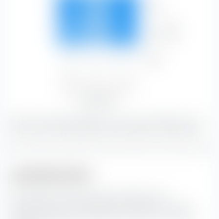
Hoch
19.70 %
12.73 %
21.46 %
53.90 %
Bonität
Mittel
15.71 %
11.02 %
19.32 %
46.05 %
Niedrig
0.03 %
0.01 %
0.02 %
0.05 %
Niedrig
Mittel
Hoch
35.44 %
23.75 %
40.80 %
Zinssensibilität
Mit 21.46 % bilden Anleihen mit einer guten Bonität und
einer hohen Zinssensibilität den grössten Portfolioanteil.
Laufzeitstruktur
Hier findest du die prozentuale Aufteilung der
Laufzeitstruktur der enthaltenen Anleihen im iShares
Global Aggregate Bond ESG SRI UCITS ETF (Acc) EUR-