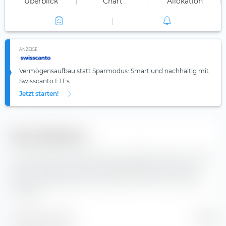
Überblick
Chart
Allokation
ANZEIGE
Vermögensaufbau statt Sparmodus: Smart und nachhaltig mit
Swisscanto ETFs.
Jetzt starten!
Diversifikation
Hier findest du die Anzahl der enthaltenen Werte und die
Zusammensetzung der Indexbestandteile des iShares
Global Aggregate Bond ESG SRI UCITS ETF (Acc) EUR-
Hedged.
Enthaltene Werte
11’009