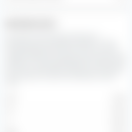
Bonitätsstruktur
Hier siehst du die prozentuale Aufteilung der
Bonitätsstruktur der enthaltenen Anleihen im iShares
Global Aggregate Bond ESG SRI UCITS ETF (Acc) EUR-
Hedged. Je schlechter das Rating der Bonität, desto höher
das Risiko einer Zahlungsunfähigkeit des entsprechenden
Emittenten. Das Bonitätsrisiko spielt eine umso grössere
Rolle, je länger die Laufzeit der betreffenden Anleihen
währt.
AAA
11.33 %
AA
37.12 %
A
31.53 %