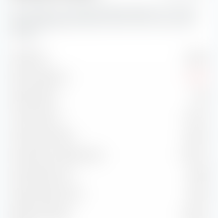
Hier findest du wichtige Risikokennzahlen zum iShares
Global Aggregate Bond ESG SRI UCITS ETF (Acc) EUR-
Hedged.
Volatilität
2.98 %
Max. Drawdown
-2.33 %
Sharpe Ratio
-0.61
Treynor Ratio
-2.04 %
Information Ratio
-0.68 %
Korrelation zu Benchmark
97.54 %
Capture Ratio Up
96.08
Capture Ratio Down
109.10
Batting Average
33.33 %